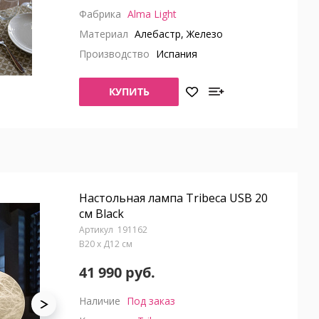
Фабрика
Alma Light
Материал
Алебастр, Железо
Производство
Испания
КУПИТЬ
Настольная лампа Tribeca USB 20
см Black
191162
В20 x Д12 см
41 990 руб.
Наличие
Под заказ