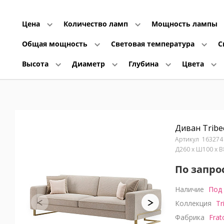
Цена
Количество ламп
Мощность лампы
Общая мощность
Световая температура
С
Высота
Диаметр
Глубина
Цвета
Диван Tribe
163274
Д260 x Ш100 x 
По запро
Наличие
Под 
Коллекция
Tr
Фабрика
Frat