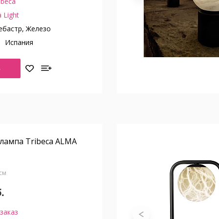
ibeca
 Light
бастр, Железо
о
Испания
Ь
лампа Tribeca ALMA
 см
.
заказ