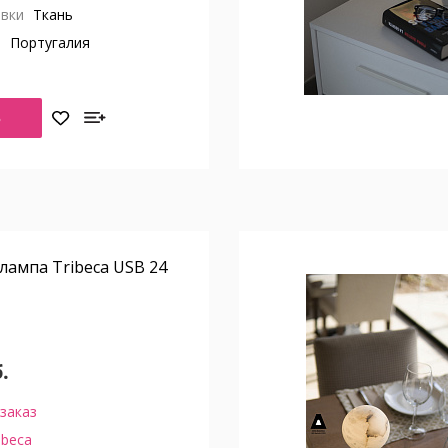
вки
Ткань
о
Португалия
Ь
лампа Tribeca USB 24
.
заказ
ibeca