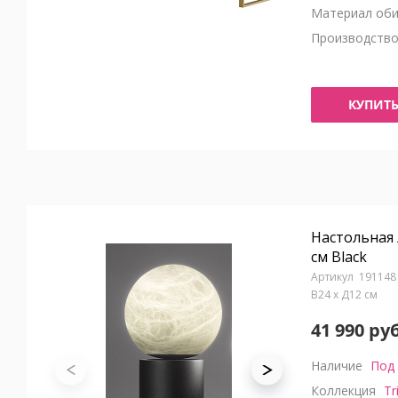
Материал оби
Производств
КУПИТ
Настольная 
см Black
191148
В24 x Д12 см
41 990 руб
Наличие
Под 
Коллекция
Tr