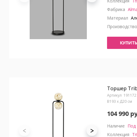
Коллекция
Tr
Фабрика
Alma
Материал
Але
Производств
КУПИТ
Торшер Trib
191172
В193 x Д20 см
104 990 р
Наличие
Под 
Коллекция
Tr