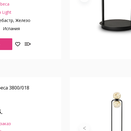
ibeca
 Light
бастр, Железо
о
Испания
Ь
eca 3800/018
.
заказ