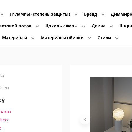
IP лампы (степень защиты)
Бренд
Диммиро
ветовой поток
Цоколь лампы
Длина
Шир
Материалы
Материалы обивки
Стили
ca
В85 см
су
заказ
ibeca
o