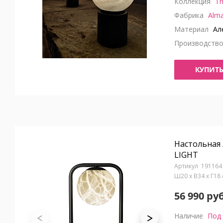
Коллекция
Tr
Фабрика
Alma
Материал
Але
Производств
КУПИТ
Настольная 
LIGHT
191164
Ш20 x В34 x Г18
56 990 руб
Наличие
Под 