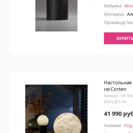
Фабрика
Alma
Материал
Але
Производств
КУПИТ
Настольная 
см Corten
191160
В20 x Д12 см
41 990 руб
Наличие
Под 