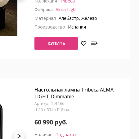
Коллекция
Tribeca
Фабрика
Alma Light
Материал
Алебастр, Железо
Производство
Испания
КУПИТЬ
Настольная лампа Tribeca ALMA
LIGHT Dimmable
191166
Ш20 x В34 x Г18 см
60 990 руб.
Наличие
Под заказ