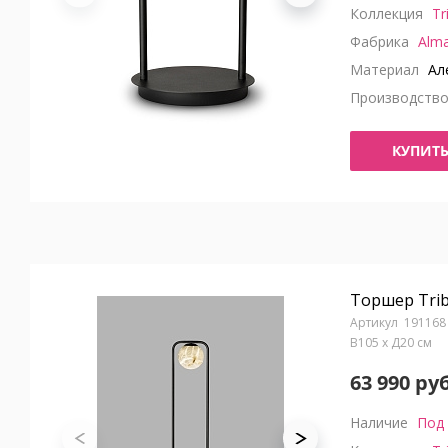
Коллекция
Tr
Фабрика
Alma
Материал
Але
Производств
КУПИТ
Торшер Trib
191168
В105 x Д20 см
63 990 руб
Наличие
Под 