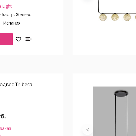
 Light
бастр, Железо
о
Испания
Ь
двес Tribeca
уб.
заказ