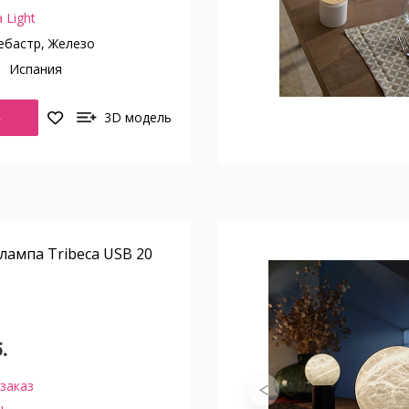
 Light
бастр, Железо
о
Испания
Ь
3D модель
лампа Tribeca USB 20
.
заказ