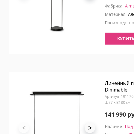
Фабрика
Alma
Материал
Але
Производств
КУПИТ
Линейный по
Dimmable
191176
Ш77 x В180 см
141 990 р
Наличие
Под 