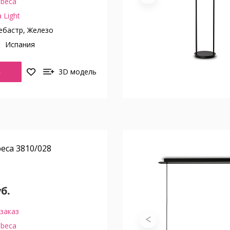
ibeca
 Light
бастр, Железо
о
Испания
Ь
3D модель
eca 3810/028
уб.
заказ
ibeca