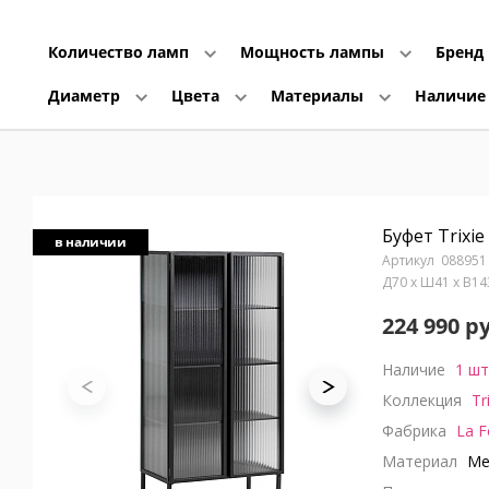
Количество ламп
Мощность лампы
Бренд
Диаметр
Цвета
Материалы
Наличи
Буфет Trixie
в наличии
088951
Д70 x Ш41 x В1
224 990 р
Наличие
1 шт
Коллекция
Tr
Фабрика
La F
Материал
Мет