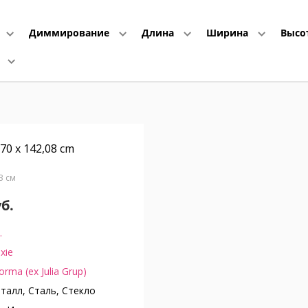
Диммирование
Длина
Ширина
Высо
е
 70 x 142,08 cm
43 см
уб.
.
ixie
orma (ex Julia Grup)
алл, Сталь, Стекло