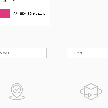
о
Испания
Ь
3D модель