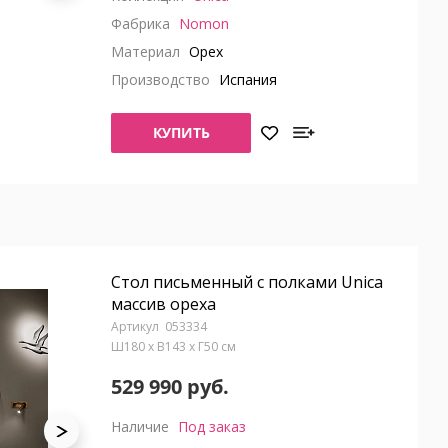
Фабрика
Nomon
Материал
Орех
Производство
Испания
КУПИТЬ
Стол письменный с полками Unica
массив ореха
053334
Ш180 x В143 x Г50 см
529 990 руб.
Наличие
Под заказ