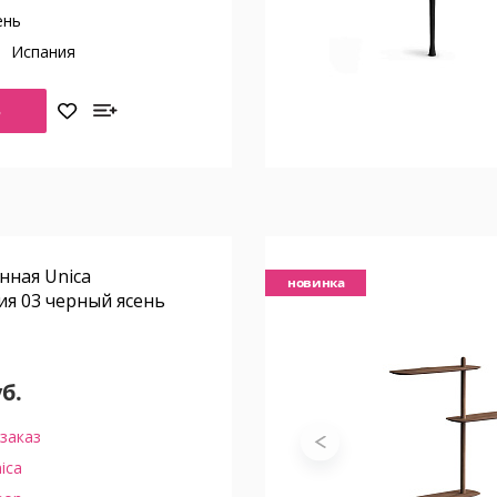
ень
о
Испания
Ь
нная Unica
новинка
я 03 черный ясень
уб.
заказ
ica