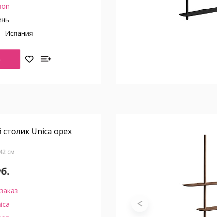
on
ень
о
Испания
Ь
столик Unica орех
Г42 см
уб.
заказ
ica