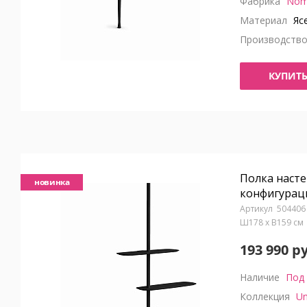
Фабрика
Nom
Материал
Яс
Производств
КУПИТ
Полка насте
новинка
конфигураци
504406
Ш178 x В159 с
193 990 р
Наличие
Под 
Коллекция
Un