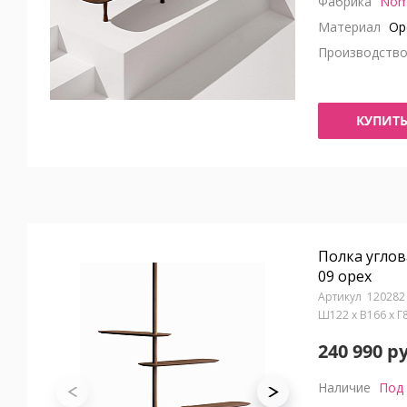
Фабрика
Nom
Материал
Ор
Производств
КУПИТ
Полка углов
09 орех
120282
Ш122 x В166 x 
240 990 р
Наличие
Под 