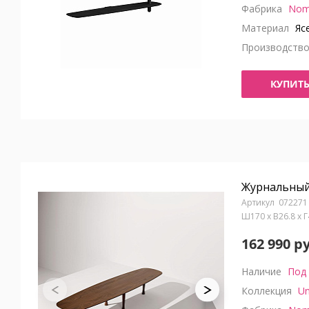
Фабрика
Nom
Материал
Яс
Производств
КУПИТ
Журнальный 
072271
Ш170 x В26.8 x 
162 990 р
Наличие
Под 
Коллекция
Un