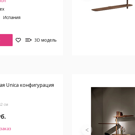
on
ех
о
Испания
Ь
3D модель
ая Unica конфигурация
Г82 см
уб.
заказ