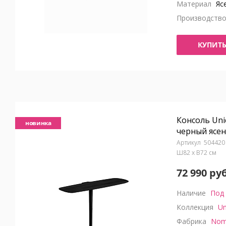
Материал
Яс
Производств
КУПИТ
Консоль Uni
новинка
черный ясе
504420
Ш82 x В72 см
72 990 руб
Наличие
Под 
Коллекция
Un
Фабрика
Nom