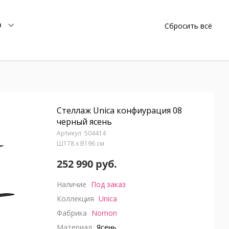
а
Сбросить всё
Стеллаж Unica конфиурация 08
черный ясень
504414
Ш178 x В196 см
252 990 руб.
Наличие
Под заказ
Коллекция
Unica
Фабрика
Nomon
Материал
Ясень