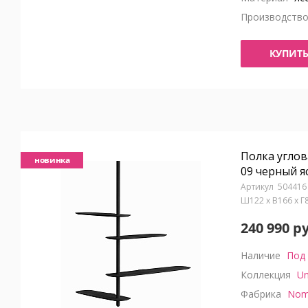
Производств
КУПИТ
Полка углов
новинка
09 черный я
504416
Ш122 x В166 x 
240 990 р
Наличие
Под 
Коллекция
Un
Фабрика
Nom