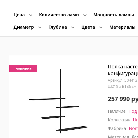
Цена
Количество ламп
Мощность лампы
Диаметр
Глубина
Цвета
Материалы
Полка насте
новинка
конфигураци
504412
Ш218 x В186 с
257 990 р
Наличие
Под 
Коллекция
Un
Фабрика
Nom
Материал
Яс