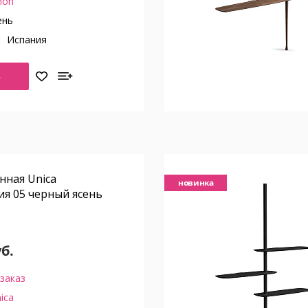
on
ень
о
Испания
Ь
нная Unica
новинка
я 05 черный ясень
м
уб.
заказ
ica