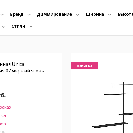
Бренд
Диммирование
Ширина
Высот
Стили
нная Unica
новинка
я 07 черный ясень
м
уб.
заказ
ica
on
ень