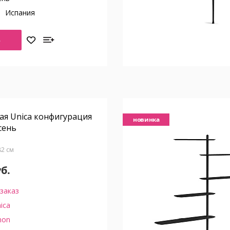
о
Испания
Ь
ая Unica конфигурация
новинка
сень
Г82 см
уб.
заказ
ica
on