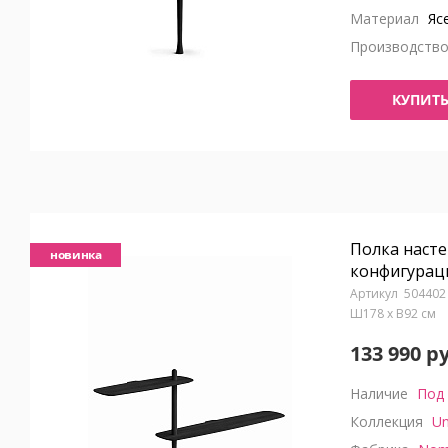
Материал
Яс
Производств
КУПИТ
Полка насте
новинка
конфигураци
504402
Ш178 x В92 см
133 990 р
Наличие
Под 
Коллекция
Un