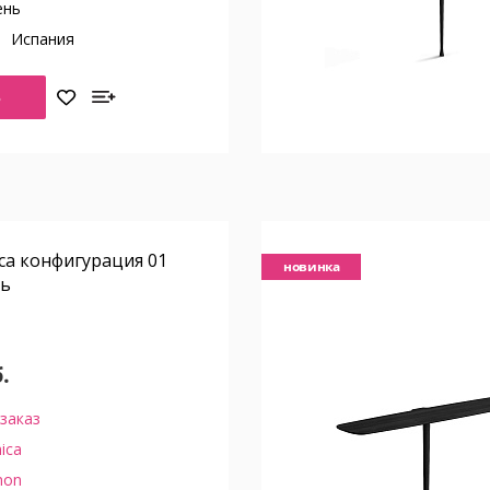
ень
о
Испания
Ь
ca конфигурация 01
новинка
нь
.
заказ
ica
on