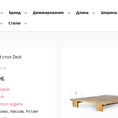
Бренд
Диммирование
Длина
Ширина
Стили
 стол Zeck
75 см
уб.
заказ
ck
cisco Segarra
ево, Массив, Ротанг