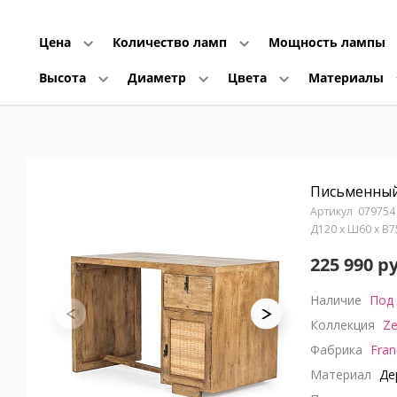
Цена
Количество ламп
Мощность лампы
Высота
Диаметр
Цвета
Материалы
Письменный
079754
Д120 x Ш60 x В
225 990 р
Наличие
Под 
Коллекция
Ze
Фабрика
Fran
Материал
Дер