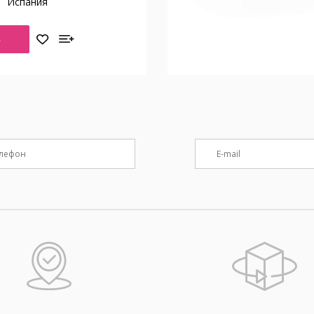
о
Испания
Ь