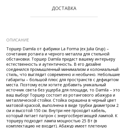
ДОСТАВКА
ОПИСАНИЕ
Торшер Damila от фабрики La Forma (ex Julia Grup) –
сочетание ротанга и черного металла для стильной
обстановки. Торшер Damila придаст вашему интерьеру
естественность и аутентичность. В его дизайне
соединился промышленный минимализм и колониальный
стиль, что выглядит современно и необычно. Небольшие
габариты – большой плюс для пространств с дефицитом
места. Поэтому если хотите добавить уникальный
источник света без ущерба для площади, то Damila – это
ваш выбор! Торшер состоит из ротангового абажура и
металлической стойки. Стойка окрашена в черный цвет
матовой краской, выполнена в виде трубки диаметром 2
см и высотой 150 см. Внутри нее проходит кабель,
который питает патрон с энергосберегающей лампой. К
торшеру подходит лампа мощностью 25 Вт (в
комплектацию не входит). Абажур имеет плетеную