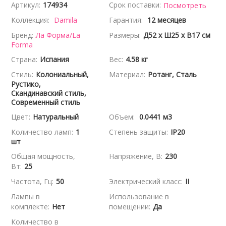
Артикул:
174934
Срок поставки:
Посмотреть
Коллекция:
Damila
Гарантия:
12 месяцев
Бренд:
Ла Форма/La
Размеры:
Д52 x Ш25 x В17 см
Forma
Страна:
Испания
Вес:
4.58 кг
Стиль:
Колониальный,
Материал:
Ротанг, Сталь
Рустико,
Скандинавский стиль,
Современный стиль
Цвет:
Натуральный
Объем:
0.0441 м3
Количество ламп:
1
Степень защиты:
IP20
шт
Общая мощность,
Напряжение, В:
230
Вт:
25
Частота, Гц:
50
Электрический класс:
II
Лампы в
Использование в
комплекте:
Нет
помещении:
Да
Количество в