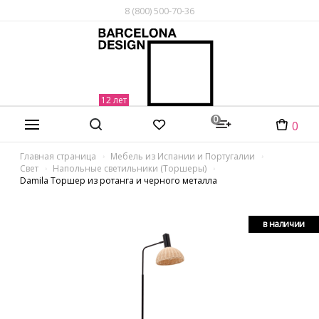
8 (800) 500-70-36
0
0
Главная страница
Мебель из Испании и Португалии
Свет
Напольные светильники (Торшеры)
Damila Торшер из ротанга и черного металла
в наличии