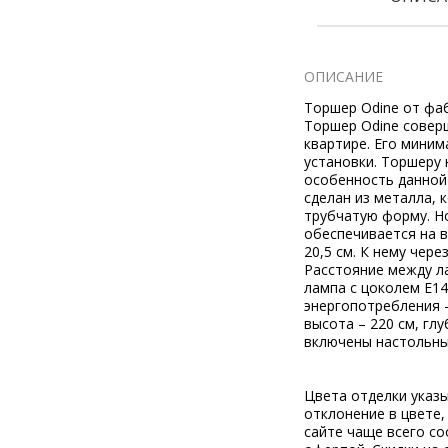
ОПИСАНИЕ
Торшер Odine от фаб
Торшер Odine совер
квартире. Его мини
установки. Торшеру 
особенность данной 
сделан из металла,
трубчатую форму. Н
обеспечивается на 
20,5 см. К нему чере
Расстояние между л
лампа с цоколем Е14
энергопотребления –
высота – 220 см, глу
включены настольны
Цвета отделки указ
отклонение в цвете
сайте чаще всего со