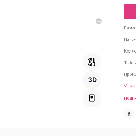
Разме
Нали
Колл
Фабр
Прои
Узнат
Подпи