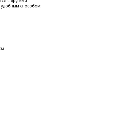
тся с другими
 удобным способом:
см