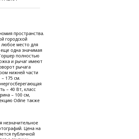
ономия пространства.
ой городской
 любое место для
– еще одна значимая
 Торшер полностью
Ножка и рычаг имеют
поворот рычага
тром нижней части
 – 175 см.
 энергосберегающая
ь – 40 Вт, класс
ина – 100 см,
лекцию Odine также
ся незначительное
отографий. Цена на
яется публичной