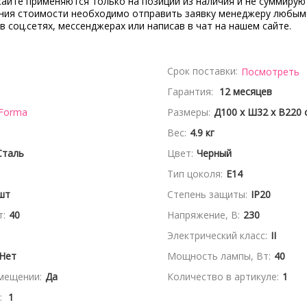
сайте применяются только на позиции из наличия и не суммирую
ения стоимости необходимо отправить заявку менеджеру любым
 в соц.сетях, мессенджерах или написав в чат на нашем сайте.
Срок поставки:
Посмотреть
Гарантия:
12 месяцев
 Forma
Размеры:
Д100 x Ш32 x В220 
Вес:
4.9 кг
Сталь
Цвет:
Черный
Тип цоколя:
E14
шт
Степень защиты:
IP20
:
40
Напряжение, В:
230
Электрический класс:
II
Нет
Мощность лампы, Вт:
40
мещении:
Да
Количество в артикуле:
1
:
1