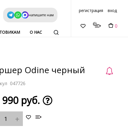
регистрация
вход
напишите нам
0
0
ТОВИКАМ
О НАС
ршер Odine черный
047726
 990 руб.