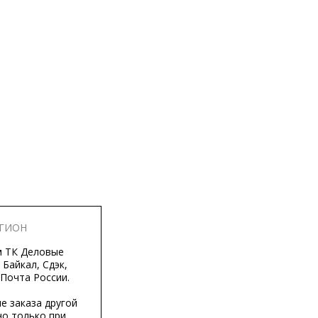
ЕГИОН
м ТК Деловые
 Байкал, Сдэк,
 Почта России.
е заказа другой
о только при