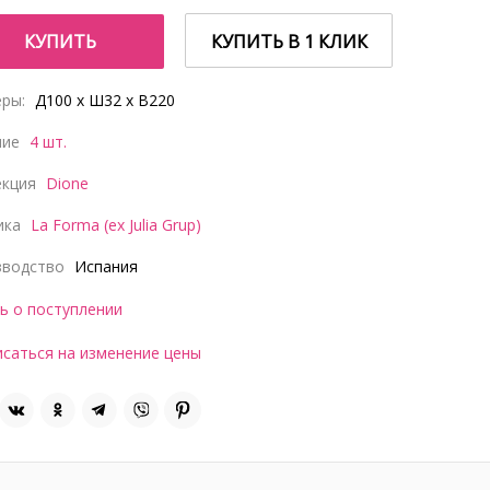
КУПИТЬ
КУПИТЬ В 1 КЛИК
ры:
Д100 x Ш32 x В220
чие
4 шт.
екция
Dione
ика
La Forma (ex Julia Grup)
зводство
Испания
ь о поступлении
саться на изменение цены