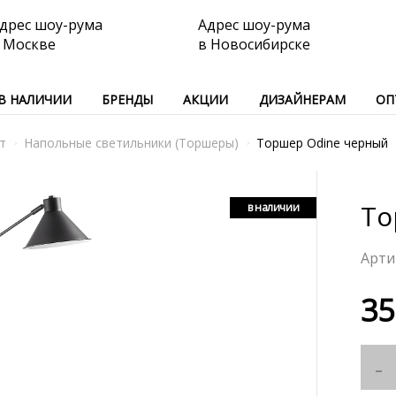
дрес шоу-рума
Адрес шоу-рума
 Москве
в Новосибирске
В НАЛИЧИИ
БРЕНДЫ
АКЦИИ
ДИЗАЙНЕРАМ
ОП
т
Напольные светильники (Торшеры)
Торшер Odine черный
То
в наличии
35