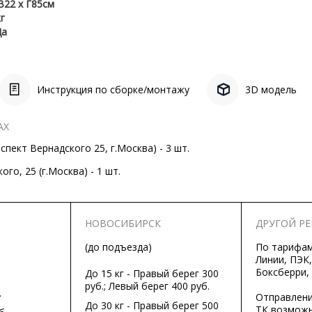
В22 x Г85см
кг
Да
Инструкция по сборке/монтажу
3D модель
АХ
пект Вернадского 25, г.Москва) - 3 шт.
го, 25 (г.Москва) - 1 шт.
НОВОСИБИРСК
ДРУГОЙ Р
(до подъезда)
По тарифа
Линии, ПЭК,
Боксберри,
До 15 кг - Правый берег 300
руб.; Левый берег 400 руб.
.
Отправлени
До 30 кг - Правый берег 500
ТК возможн