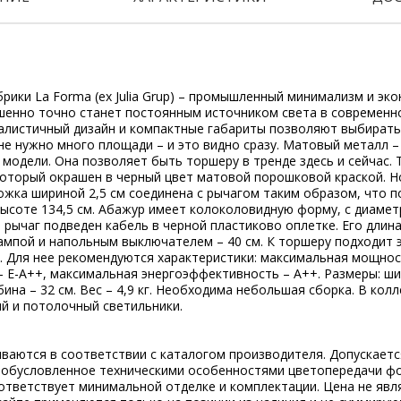
рики La Forma (ex Julia Grup) – промышленный минимализм и эк
шенно точно станет постоянным источником света в современн
малистичный дизайн и компактные габариты позволяют выбирать
не нужно много площади – и это видно сразу. Матовый металл 
модели. Она позволяет быть торшеру в тренде здесь и сейчас.
 который окрашен в черный цвет матовой порошковой краской. 
ожка шириной 2,5 см соединена с рычагом таким образом, что 
высоте 134,5 см. Абажур имеет колоколовидную форму, с диаме
з рычаг подведен кабель в черной пластиково оплетке. Его длина
ампой и напольным выключателем – 40 см. К торшеру подходит
. Для нее рекомендуются характеристики: максимальная мощност
 Е-А++, максимальная энергоэффективность – A++. Размеры: шир
бина – 32 см. Вес – 4,9 кг. Необходима небольшая сборка. В кол
й и потолочный светильники.
ываются в соответствии с каталогом производителя. Допускает
, обусловленное техническими особенностями цветопередачи ф
ответствует минимальной отделке и комплектации. Цена не явл