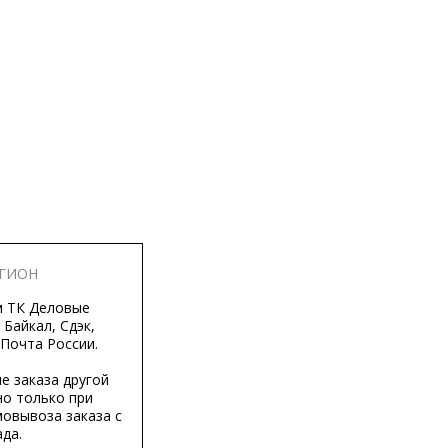
ЕГИОН
м ТК Деловые
 Байкал, Сдэк,
 Почта России.
е заказа другой
о только при
мовывоза заказа с
да.