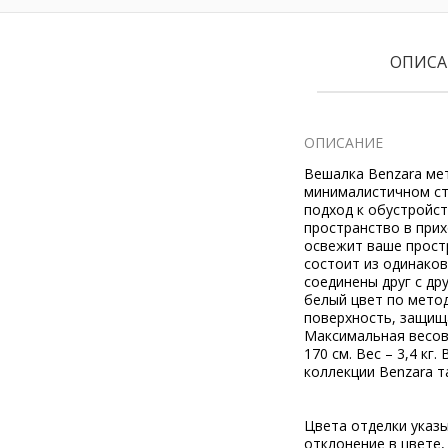
ОПИСА
ОПИСАНИЕ
Вешалка Benzara мет
минималистичном ст
подход к обустройст
пространство в прих
освежит ваше прост
состоит из одинаков
соединены друг с др
белый цвет по метод
поверхность, защища
Максимальная весовая
170 см. Вес – 3,4 к
коллекции Benzara т
Цвета отделки указ
отклонение в цвете