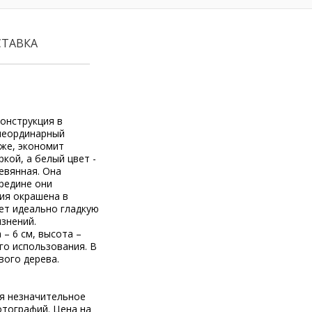
СТАВКА
конструкция в
неординарный
 же, экономит
кой, а белый цвет -
евянная. Она
ередине они
ция окрашена в
ет идеально гладкую
язнений.
 – 6 см, высота –
его использования. В
вого дерева.
ся незначительное
отографий. Цена на