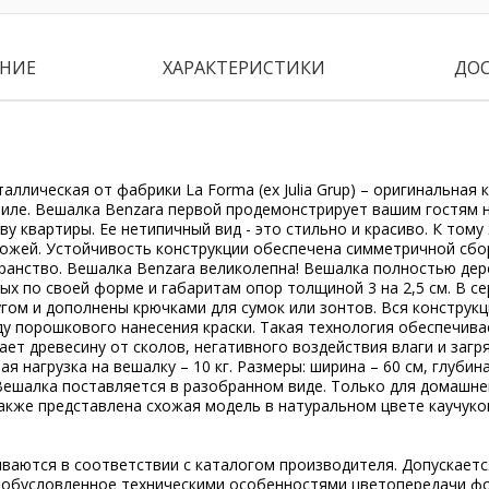
НИЕ
ХАРАКТЕРИСТИКИ
ДО
аллическая от фабрики La Forma (ex Julia Grup) – оригинальная 
иле. Вешалка Benzara первой продемонстрирует вашим гостям 
ву квартиры. Ее нетипичный вид - это стильно и красиво. К тому
ожей. Устойчивость конструкции обеспечена симметричной сбор
ранство. Вешалка Benzara великолепна! Вешалка полностью дер
ых по своей форме и габаритам опор толщиной 3 на 2,5 см. В с
угом и дополнены крючками для сумок или зонтов. Вся конструк
у порошкового нанесения краски. Такая технология обеспечива
ет древесину от сколов, негативного воздействия влаги и загр
 нагрузка на вешалку – 10 кг. Размеры: ширина – 60 см, глубина
г. Вешалка поставляется в разобранном виде. Только для домашн
акже представлена схожая модель в натуральном цвете каучуко
ываются в соответствии с каталогом производителя. Допускает
, обусловленное техническими особенностями цветопередачи ф