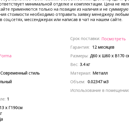
ответствует минимальной отделке и комплектации. Цена не явл
сайте применяются только на позиции из наличия и не суммирую
ения стоимости необходимо отправить заявку менеджеру любым
 в соц.сетях, мессенджерах или написав в чат на нашем сайте.
Срок поставки:
Посмотреть
Гарантия:
12 месяцев
 Forma
Размеры:
Д60 x Ш60 x В170 с
Вес:
3.4 кг
 Современный стиль
Материал:
Металл
альный
Объем:
0.02347 м3
Использование в помещении
ле:
1
13 x Г190см
кг
Да