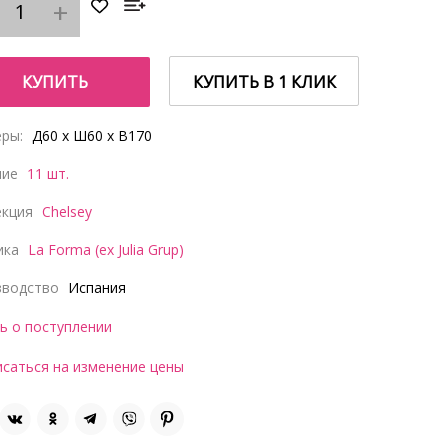
КУПИТЬ
КУПИТЬ В 1 КЛИК
ры:
Д60 x Ш60 x В170
чие
11 шт.
екция
Chelsey
ика
La Forma (ex Julia Grup)
зводство
Испания
ь о поступлении
саться на изменение цены