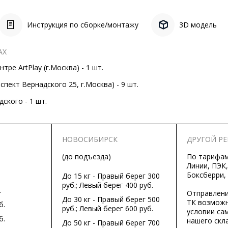
Инструкция по сборке/монтажу
3D модель
АХ
тре ArtPlay (г.Москва) - 1 шт.
пект Вернадского 25, г.Москва) - 9 шт.
ского - 1 шт.
НОВОСИБИРСК
ДРУГОЙ Р
(до подъезда)
По тарифа
Линии, ПЭК,
Боксберри,
До 15 кг - Правый берег 300
руб.; Левый берег 400 руб.
.
Отправлени
До 30 кг - Правый берег 500
ТК возможн
б.
руб.; Левый берег 600 руб.
условии са
б.
нашего скла
До 50 кг - Правый берег 700