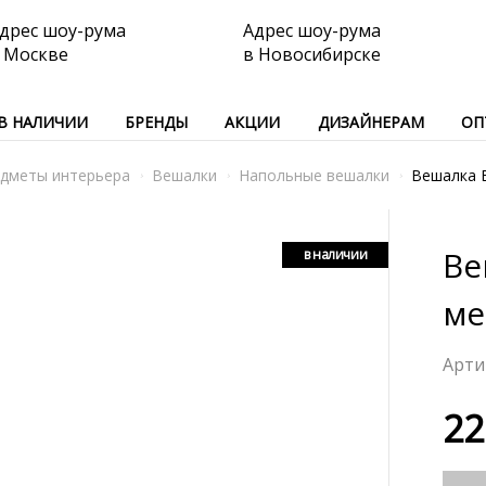
дрес шоу-рума
Адрес шоу-рума
 Москве
в Новосибирске
В НАЛИЧИИ
БРЕНДЫ
АКЦИИ
ДИЗАЙНЕРАМ
ОП
дметы интерьера
Вешалки
Напольные вешалки
Вешалка 
Ве
в наличии
ме
22