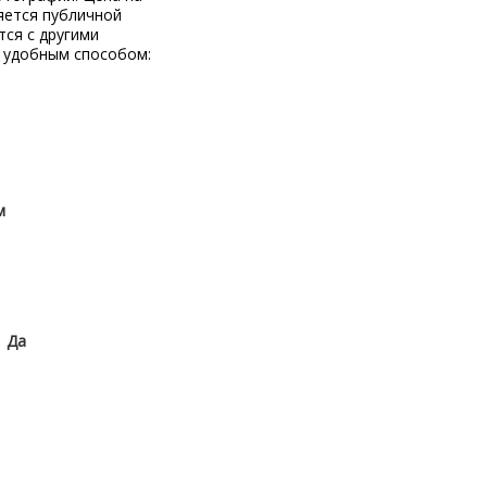
яется публичной
тся с другими
 удобным способом:
м
:
Да