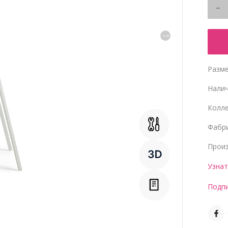
Разме
Нали
Колл
Фабр
Прои
Узнат
Подпи