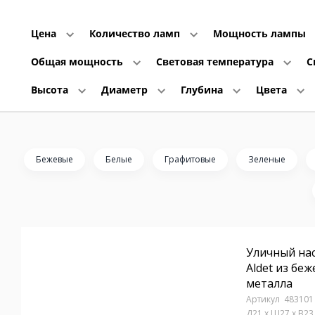
Цена
Количество ламп
Мощность лампы
Общая мощность
Световая температура
С
Высота
Диаметр
Глубина
Цвета
Бежевые
Белые
Графитовые
Зеленые
Уличный на
Aldet из бе
металла
483101
Д21 x Ш27 x В23