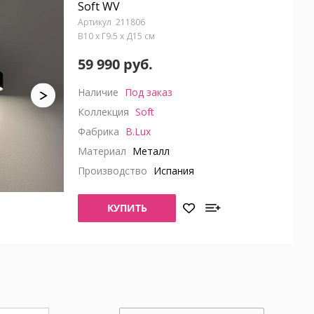
Soft WV
211806
В10 x Г9.5 x Д15 см
59 990 руб.
Наличие
Под заказ
Коллекция
Soft
Фабрика
B.Lux
Материал
Металл
Производство
Испания
КУПИТЬ