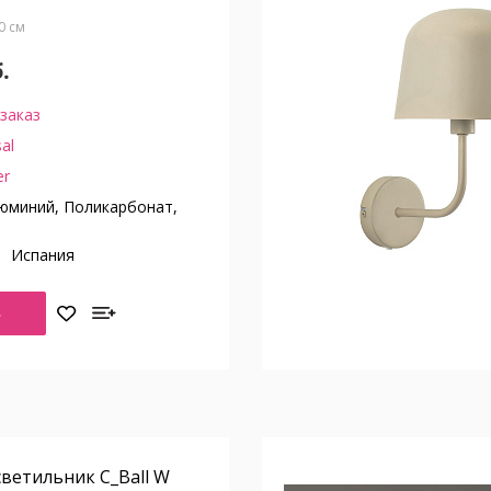
10 см
.
заказ
sal
er
юминий, Поликарбонат,
о
Испания
Ь
ветильник C_Ball W