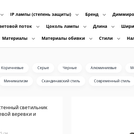
IP лампы (степень защиты)
Бренд
Диммиро
ветовой поток
Цоколь лампы
Длина
Шир
Материалы
Материалы обивки
Стили
На
Коричневые
Серые
Черные
Алюминиевые
М
Минимализм
Скандинавский стиль
Современный стиль
стенный светильник
жевой веревки и
.5 см