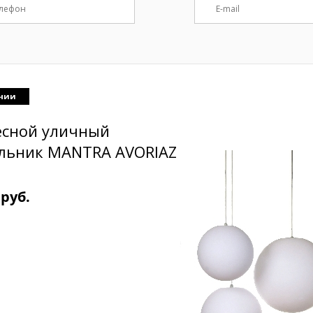
ичии
есной уличный
льник MANTRA AVORIAZ
 руб.