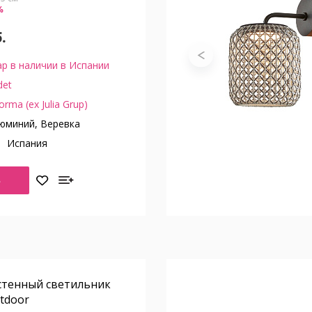
%
.
р в наличии в Испании
det
orma (ex Julia Grup)
юминий, Веревка
о
Испания
Ь
стенный светильник
utdoor