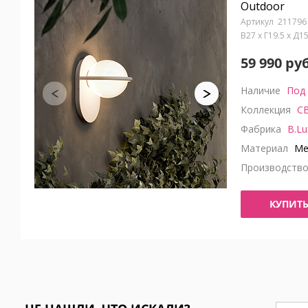
Outdoor
211796
В27 x Г19.5 x Д
59 990 руб
Наличие
Под 
Коллекция
CB
Фабрика
B.Lu
Материал
Ме
Производств
КУПИТ