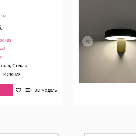
15 см
.
заказ
all
x
талл, Стекло
о
Испания
Ь
3D модель