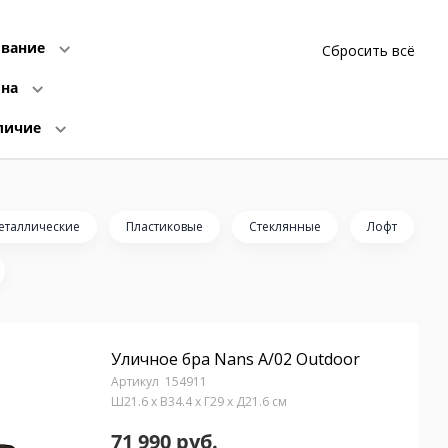
вание
Сбросить всё
ина
личие
еталлические
Пластиковые
Стеклянные
Лофт
Уличное бра Nans A/02 Outdoor
154911
Ш21.6 x В34.4 x Г29 x Д21.6 см
71 990 руб.