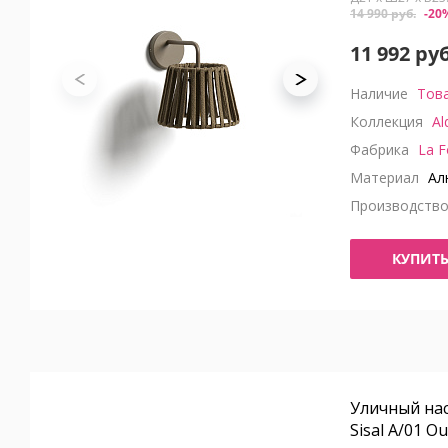
14 990 руб.
-20
11 992 руб
Наличие
Това
Коллекция
Al
Фабрика
La F
Материал
Ал
Производств
КУПИТ
Уличный на
Sisal A/01 O