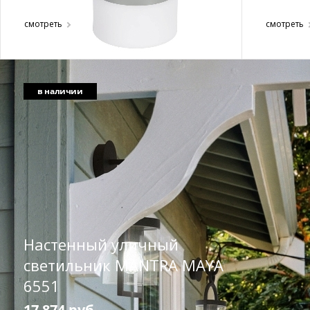
смотреть
смотреть
в наличии
Настенный уличный
светильник MANTRA MAYA
6551
17 874 руб.