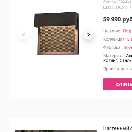
155203
Ш32 x В30.5 x Г
59 990 руб
Наличие
Под 
Коллекция
Si
Фабрика
Bov
Материал
Ал
Ротанг, Сталь
Производств
КУПИТ
Настенный с