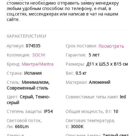
стоимости необходимо отправить заявку менеджеру
любым удобным способом: по телефону, e-mail, в
соц.сетях, мессенджерах или написав в чат на нашем
сайте.
ХАРАКТЕРИСТИКИ
Артикул:
074535
Срок поставки:
Посмотреть
Коллекция:
SOCHI
Гарантия:
5 лет
Бренд:
Мантра/Mantra
Размеры:
Д11 x Ш5,5 x В15 см
Страна:
Испания
Вес:
0.5 кг
Стиль:
Минимализм,
Материал:
Алюминий
Современный стиль
Цвет:
Серый, Темно-
Совместимые типы ламп:
led
серый
Степень защиты:
IP54
Общая мощность, Вт:
10
Световой поток,
Световая температура,
Лм:
660Lm
К:
3000K
Лампы в
Описание лампы:
Теплый свет