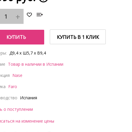
КУПИТЬ
КУПИТЬ В 1 КЛИК
ры:
Д9,4 x Ш5,7 x В9,4
чие
Товар в наличии в Испании
екция
Nase
ика
Faro
зводство
Испания
ь о поступлении
саться на изменение цены