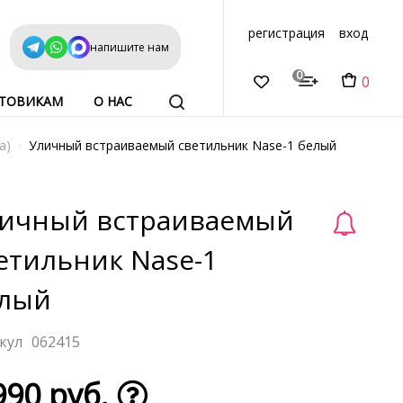
регистрация
вход
напишите нам
0
0
ТОВИКАМ
О НАС
а)
Уличный встраиваемый светильник Nase-1 белый
ичный встраиваемый
етильник Nase-1
лый
062415
990 руб.