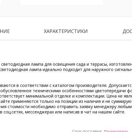
НИЕ
ХАРАКТЕРИСТИКИ
ДО
 светодиодная лампа для освещения сада и террасы, изготовле
 светодиодная лампа идеально подходит для наружного сигналь
ываются в соответствии с каталогом производителя. Допускает
, обусловленное техническими особенностями цветопередачи ф
ответствует минимальной отделке и комплектации. Цена не явл
сайте применяются только на позиции из наличия и не суммирую
ения стоимости необходимо отправить заявку менеджеру любым
 в соц.сетях, мессенджерах или написав в чат на нашем сайте.
Срок поставки:
Посмотреть