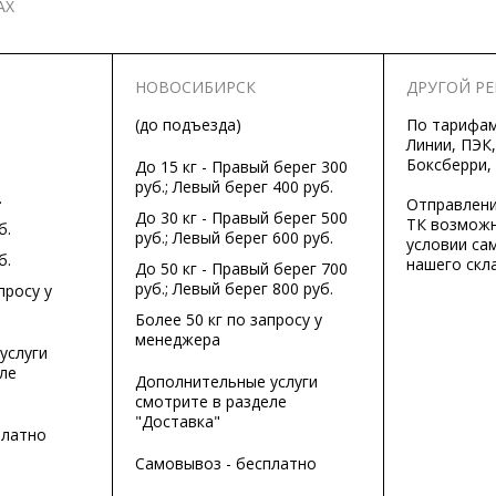
АХ
НОВОСИБИРСК
ДРУГОЙ Р
(до подъезда)
По тарифа
Линии, ПЭК,
Боксберри,
До 15 кг - Правый берег 300
руб.; Левый берег 400 руб.
.
Отправлени
До 30 кг - Правый берег 500
ТК возможн
б.
руб.; Левый берег 600 руб.
условии са
б.
нашего скла
До 50 кг - Правый берег 700
руб.; Левый берег 800 руб.
просу у
Более 50 кг по запросу у
менеджера
услуги
ле
Дополнительные услуги
смотрите в разделе
"Доставка"
платно
Самовывоз - бесплатно