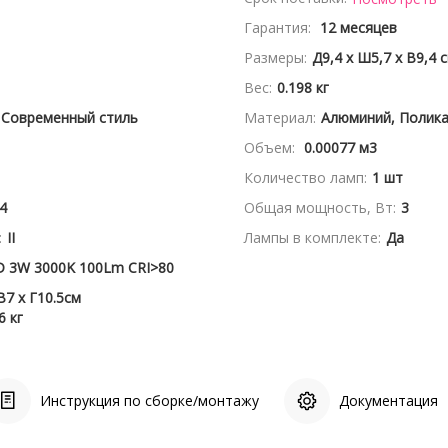
Гарантия:
12 месяцев
Размеры:
Д9,4 x Ш5,7 x В9,4 
Вес:
0.198 кг
 Современный стиль
Материал:
Алюминий, Полик
Объем:
0.00077 м3
Количество ламп:
1 шт
4
Общая мощность, Вт:
3
:
II
Лампы в комплекте:
Да
D 3W 3000K 100Lm CRI>80
В7 x Г10.5см
6 кг
Инструкция по сборке/монтажу
Документация