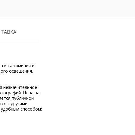
СТАВКА
на из алюминия и
ного освещения.
ся незначительное
отографий. Цена на
яется публичной
тся с другими
 удобным способом: