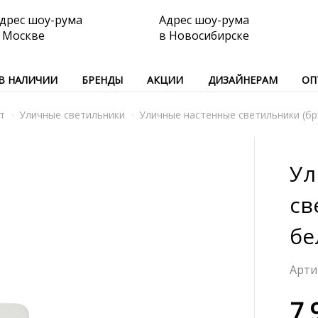
дрес шоу-рума
Адрес шоу-рума
 Москве
в Новосибирске
В НАЛИЧИИ
БРЕНДЫ
АКЦИИ
ДИЗАЙНЕРАМ
ОП
т
Уличные светильники
Уличные настенные светильники (бр
Ул
св
бе
7 