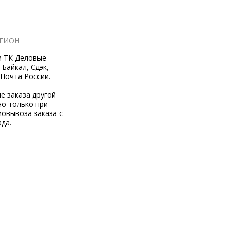
ЕГИОН
м ТК Деловые
 Байкал, Сдэк,
 Почта России.
е заказа другой
о только при
мовывоза заказа с
да.