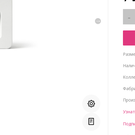
Разме
Нали
Колл
Фабр
Прои
Узнат
Подпи