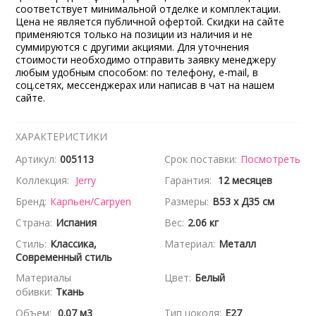
соответствует минимальной отделке и комплектации.
Цена не является публичной офертой. Скидки на сайте
применяются только на позиции из наличия и не
суммируются с другими акциями. Для уточнения
стоимости необходимо отправить заявку менеджеру
любым удобным способом: по телефону, e-mail, в
соц.сетях, мессенджерах или написав в чат на нашем
сайте.
ХАРАКТЕРИСТИКИ
Артикул:
005113
Срок поставки:
Посмотреть
Коллекция:
Jerry
Гарантия:
12 месяцев
Бренд:
Карпьен/Carpyen
Размеры:
В53 x Д35 см
Страна:
Испания
Вес:
2.06 кг
Стиль:
Классика,
Материал:
Металл
Современный стиль
Материалы
Цвет:
Белый
обивки:
Ткань
Объем:
0.07 м3
Тип цоколя:
E27