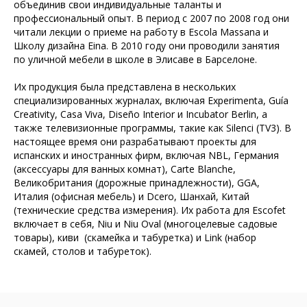
объединив свои индивидуальные таланты и
профессиональный опыт. В период с 2007 по 2008 год они
читали лекции о приеме на работу в Escola Massana и
Школу дизайна Eina. В 2010 году они проводили занятия
по уличной мебели в школе в Элисаве в Барселоне.
Их продукция была представлена ​​в нескольких
специализированных журналах, включая Experimenta, Guía
Creativity, Casa Viva, Diseño Interior и Incubator Berlin, а
также телевизионные программы, такие как Silenci (TV3). В
настоящее время они разрабатывают проекты для
испанских и иностранных фирм, включая NBL, Германия
(аксессуары для ванных комнат), Carte Blanche,
Великобритания (дорожные принадлежности), GGA,
Италия (офисная мебель) и Dcero, Шанхай, Китай
(технические средства измерения). Их работа для Escofet
включает в себя, Niu и Niu Oval (многоцелевые садовые
товары), киви (скамейка и табуретка) и Link (набор
скамей, столов и табуреток).