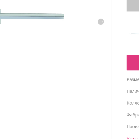
Разме
Нали
Колл
Фабр
Прои
Узнат