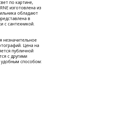
вет по картине,
ORNE изготовлена из
тильника обладают
представлена в
и с сантехникой.
ся незначительное
отографий. Цена на
яется публичной
тся с другими
 удобным способом: