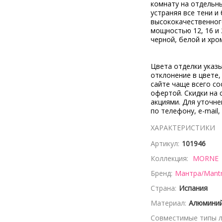
комнату на отдельн
устраняя все тени и
высококачественног
мощностью 12, 16 и 
черной, белой и хро
Цвета отделки указ
отклонение в цвете
сайте чаще всего со
офертой. Скидки на 
акциями. Для уточн
по телефону, e-mail,
ХАРАКТЕРИСТИКИ
Артикул:
101946
Коллекция:
MORNE
Бренд:
Мантра/Mant
Страна:
Испания
Материал:
Алюмини
Совместимые типы л