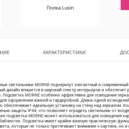
Полка Lusin
НИЕ
ХАРАКТЕРИСТИКИ
ДО
ные светильники MORNE подчеркнут элегантный и современный
ный дизайн впишется в широкий спектр интерьеров и обеспечит
а. Подсветка MORNE особенно эффективна для освещения зерка
 для оформления ванной и гардеробной. Длина одной из моделе
то обеспечивает идеальную установку на стену над зеркалом. 
енью защиты IP44, что позволяет оградить светильник от возд
кже подсветка MORNE может использоваться для освещения кар
 библиотек. Подсветка имеет крайне важную практическую функ
вета, которые не только притягивают внимание к картине, но и