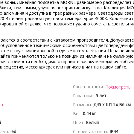
ые зоны. Линейная подсветка MORNE равномерно распределяет с
 блики, тем самым, улучшая восприятие искусства. Коллекция M
о алюминия и доступна в трех разных размера. Светодиоды све
20 Вт и нейтральной цветовой температурой 4000К. Коллекция 
мированной отделке, что позволяет удачно сочетать светильник
ываются в соответствии с каталогом производителя. Допускает
, обусловленное техническими особенностями цветопередачи ф
ответствует минимальной отделке и комплектации. Цена не явл
сайте применяются только на позиции из наличия и не суммирую
ения стоимости необходимо отправить заявку менеджеру любым
 в соц.сетях, мессенджерах или написав в чат на нашем сайте.
Срок поставки:
Посмотреть
Гарантия:
5 лет
ra
Размеры:
Д45 x Ш14 x В6 см
Вес:
0.44 кг
й
Цвет:
Белый
амп:
led
Степень защиты:
IP44