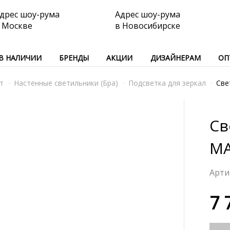
дрес шоу-рума
Адрес шоу-рума
 Москве
в Новосибирске
В НАЛИЧИИ
БРЕНДЫ
АКЦИИ
ДИЗАЙНЕРАМ
ОП
т
Настенные светильники (Бра)
Подсветка для зеркал
Све
Св
MA
7 