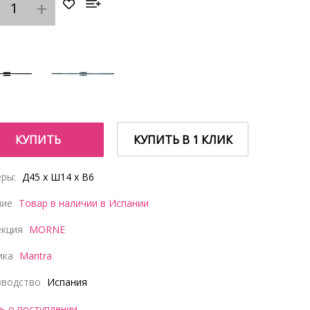
КУПИТЬ
КУПИТЬ В 1 КЛИК
ры:
Д45 x Ш14 x В6
чие
Товар в наличии в Испании
екция
MORNE
ика
Mantra
зводство
Испания
ь о поступлении