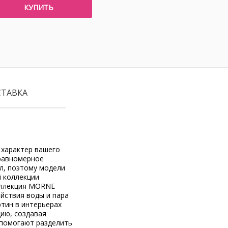
КУПИТЬ
СТАВКА
 характер вашего
 равномерное
л, поэтому модели
й коллекции
Коллекция MORNE
ействия воды и пара
тин в интерьерах
цию, создавая
 помогают разделить