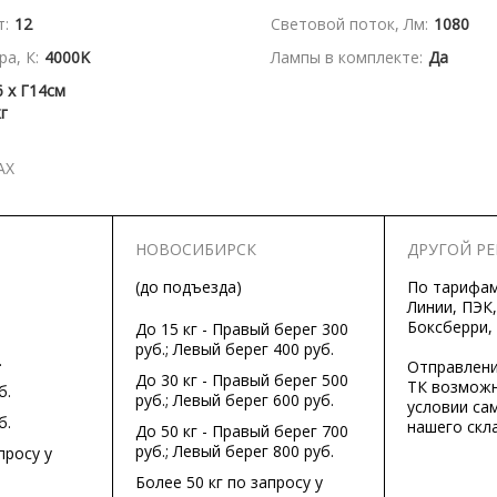
:
12
Световой поток, Лм:
1080
а, К:
4000K
Лампы в комплекте:
Да
 x Г14см
кг
АХ
НОВОСИБИРСК
ДРУГОЙ Р
(до подъезда)
По тарифа
Линии, ПЭК,
Боксберри,
До 15 кг - Правый берег 300
руб.; Левый берег 400 руб.
.
Отправлени
До 30 кг - Правый берег 500
ТК возможн
б.
руб.; Левый берег 600 руб.
условии са
б.
нашего скла
До 50 кг - Правый берег 700
руб.; Левый берег 800 руб.
просу у
Более 50 кг по запросу у