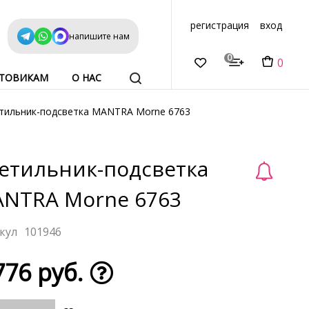
регистрация
вход
напишите нам
0
0
ТОВИКАМ
О НАС
тильник-подсветка MANTRA Morne 6763
етильник-подсветка
NTRA Morne 6763
101946
776 руб.