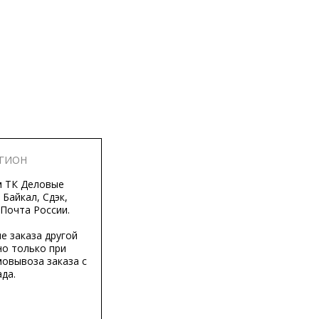
ЕГИОН
м ТК Деловые
 Байкал, Сдэк,
 Почта России.
е заказа другой
о только при
мовывоза заказа с
да.