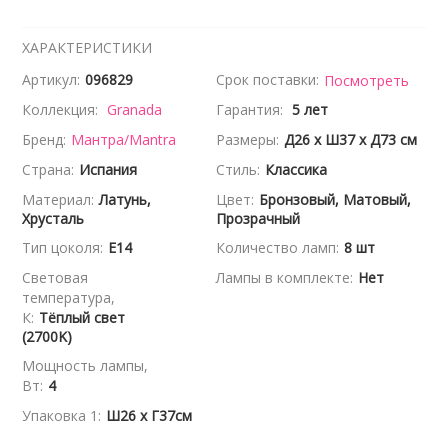
ХАРАКТЕРИСТИКИ
Артикул:
096829
Срок поставки:
Посмотреть
Коллекция:
Granada
Гарантия:
5 лет
Бренд:
Мантра/Mantra
Размеры:
Д26 x Ш37 x Д73 см
Страна:
Испания
Стиль:
Классика
Материал:
Латунь,
Цвет:
Бронзовый, Матовый,
Хрусталь
Прозрачный
Тип цоколя:
E14
Количество ламп:
8 шт
Световая
Лампы в комплекте:
Нет
температура,
К:
Тёплый свет
(2700K)
Мощность лампы,
Вт:
4
Упаковка 1:
Ш26 x Г37см