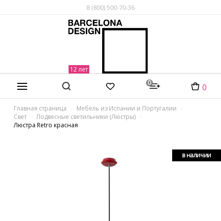
8 (800) 500-70-36
0
0
Главная страница
Мебель из Испании и Португалии
Свет
Подвесные светильники (Люстры)
Люстра Retro красная
в наличии