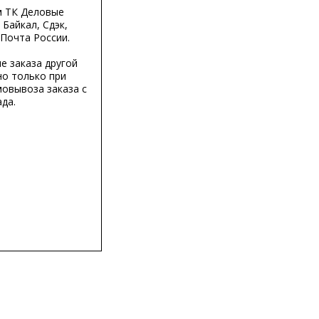
м ТК Деловые
 Байкал, Сдэк,
 Почта России.
е заказа другой
о только при
мовывоза заказа с
да.