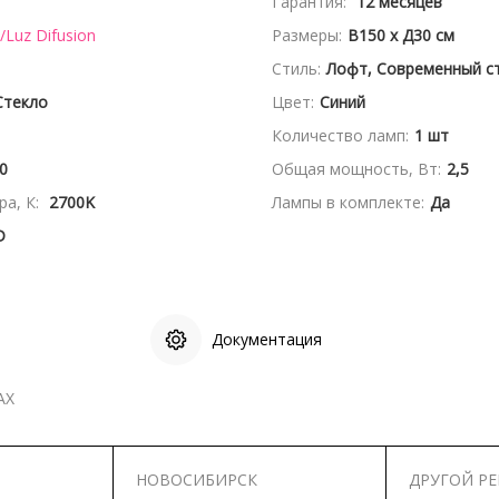
Гарантия:
12 месяцев
Luz Difusion
Размеры:
В150 x Д30 см
Стиль:
Лофт, Современный с
Стекло
Цвет:
Синий
Количество ламп:
1 шт
0
Общая мощность, Вт:
2,5
а, К:
2700K
Лампы в комплекте:
Да
D
Документация
АХ
НОВОСИБИРСК
ДРУГОЙ Р