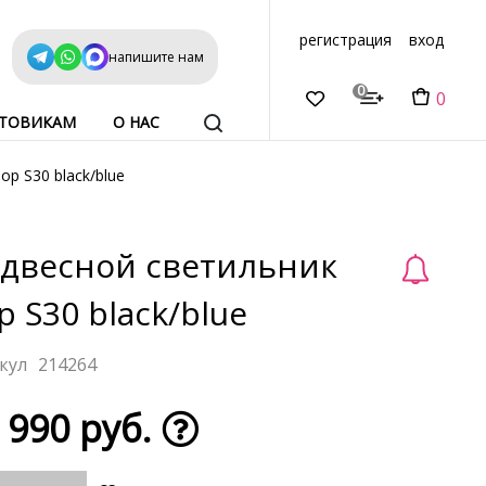
регистрация
вход
напишите нам
0
0
ТОВИКАМ
О НАС
p S30 black/blue
двесной светильник
p S30 black/blue
214264
 990 руб.