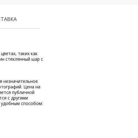
СТАВКА
цветах, таких как
ин стеклянный шар с
ся незначительное
отографий. Цена на
яется публичной
тся с другими
 удобным способом: