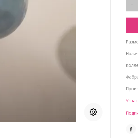
Разме
Нали
Колл
Фабр
Прои
Узнат
Подпи