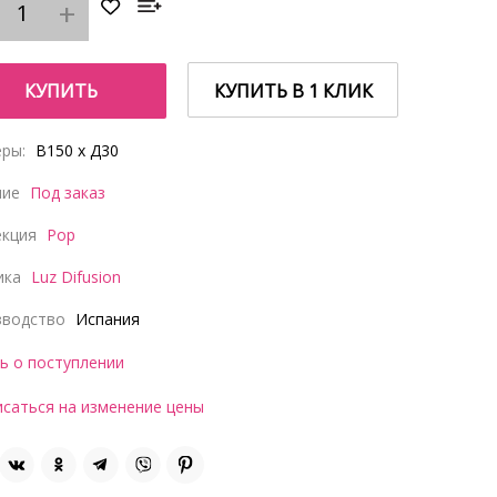
КУПИТЬ
КУПИТЬ В 1 КЛИК
ры:
В150 x Д30
чие
Под заказ
екция
Pop
ика
Luz Difusion
зводство
Испания
ь о поступлении
саться на изменение цены