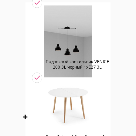
Подвесной светильник VENICE
200 3L черный 1xE27 3L