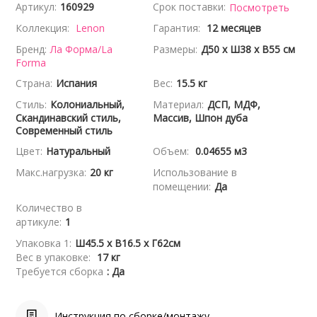
Артикул:
160929
Срок поставки:
Посмотреть
Коллекция:
Lenon
Гарантия:
12 месяцев
Бренд:
Ла Форма/La
Размеры:
Д50 x Ш38 x В55 см
Forma
Страна:
Испания
Вес:
15.5 кг
Стиль:
Колониальный,
Материал:
ДСП, МДФ,
Скандинавский стиль,
Массив, Шпон дуба
Современный стиль
Цвет:
Натуральный
Объем:
0.04655 м3
Макс.нагрузка:
20 кг
Использование в
помещении:
Да
Количество в
артикуле:
1
Упаковка 1:
Ш45.5 x В16.5 x Г62см
Вес в упаковке:
17 кг
Требуется сборка
: Да
Инструкция по сборке/монтажу