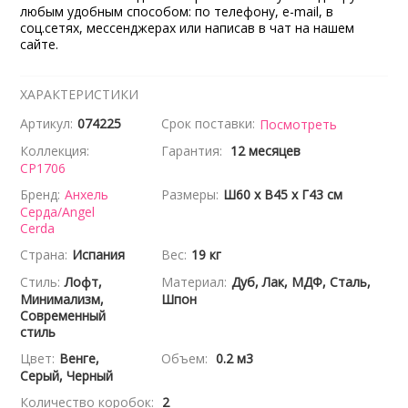
любым удобным способом: по телефону, e-mail, в
соц.сетях, мессенджерах или написав в чат на нашем
сайте.
ХАРАКТЕРИСТИКИ
Артикул:
074225
Срок поставки:
Посмотреть
Коллекция:
Гарантия:
12 месяцев
CP1706
Бренд:
Анхель
Размеры:
Ш60 x В45 x Г43 см
Серда/Angel
Cerda
Страна:
Испания
Вес:
19 кг
Стиль:
Лофт,
Материал:
Дуб, Лак, МДФ, Сталь,
Минимализм,
Шпон
Современный
стиль
Цвет:
Венге,
Объем:
0.2 м3
Серый, Черный
Количество коробок:
2