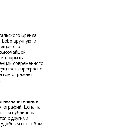
гальского бренда
o
Lobo
вручную, и
ающая его
 высочайшей
а и покрыты
денции современного
 сущность прекрасно
и этом отражает
.
ся незначительное
отографий. Цена на
яется публичной
тся с другими
 удобным способом: