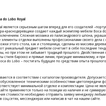
a do Lobo Royal
al
является серьезным шагом вперед для его создателей –
порту
ера-краснодеревщики создают каждый экземпляр мебели
Boca
d
исключением. Сложная мозаика из палисандрового шпона, украш
ие элементы отделки выполнены профессионалами своего дела с
ожки этого стола, как и столешница, сделаны из массива дерев
тот уникальный предмет мебели сочетает в себе последние тен
ры, но при этом не забывает традиций прошлого. Двойственная
ты стиля барокко и прямые линии, присущие минимализму, и пр
oca
do
Lobo
– постигать будущее по средствам опыта прошлого
ываются в соответствии с каталогом производителя. Допускает
, обусловленное техническими особенностями цветопередачи ф
ответствует минимальной отделке и комплектации. Цена не явл
сайте применяются только на позиции из наличия и не суммирую
ения стоимости необходимо отправить заявку менеджеру любым
 в соц.сетях, мессенджерах или написав в чат на нашем сайте.