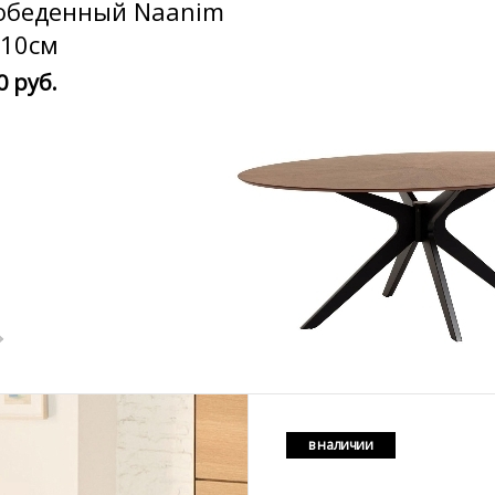
 обеденный Naanim
110см
0 руб.
в наличии