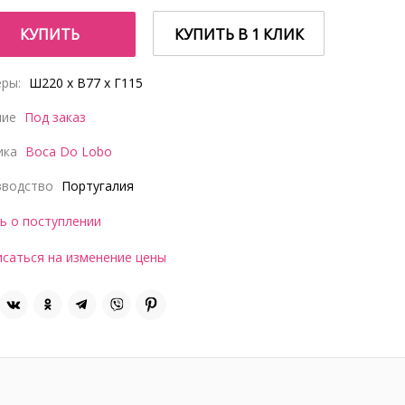
КУПИТЬ
КУПИТЬ В 1 КЛИК
ры:
Ш220 x В77 x Г115
чие
Под заказ
ика
Boca Do Lobo
зводство
Португалия
ь о поступлении
саться на изменение цены