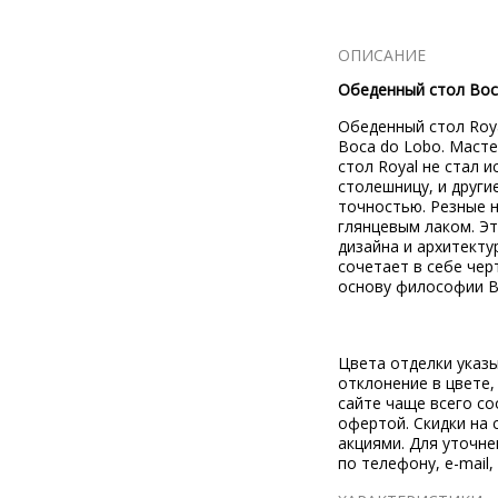
ОПИСАНИЕ
Обеденный стол Boc
Обеденный стол
Roy
Boca do Lobo
. Маст
стол
Royal
не стал 
столешницу, и друг
точностью.
Резные н
глянцевым лаком. Э
дизайна и архитекту
сочетает в себе чер
основу философии
B
Цвета отделки указ
отклонение в цвете
сайте чаще всего со
офертой. Скидки на 
акциями. Для уточн
по телефону, e-mail,