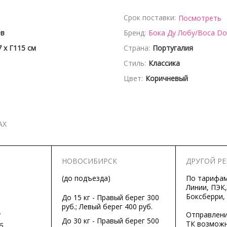
Срок поставки:
Посмотреть
ев
Бренд:
Бока Ду Лобу/Boca Do
 x Г115 см
Страна:
Португалия
Стиль:
Классика
Цвет:
Коричневый
АХ
НОВОСИБИРСК
ДРУГОЙ Р
(до подъезда)
По тарифа
Линии, ПЭК,
Боксберри,
До 15 кг - Правый берег 300
руб.; Левый берег 400 руб.
.
Отправлени
До 30 кг - Правый берег 500
ТК возможн
б.