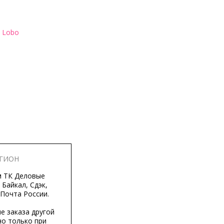
 Lobo
ЕГИОН
м ТК Деловые
 Байкал, Сдэк,
 Почта России.
е заказа другой
о только при