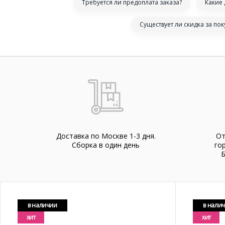
Требуется ли предоплата заказа?
Какие
Существует ли скидка за по
Доставка по Москве 1-3 дня.
От
Cборка в один день
го
Б
в наличии
в нали
хит
хит