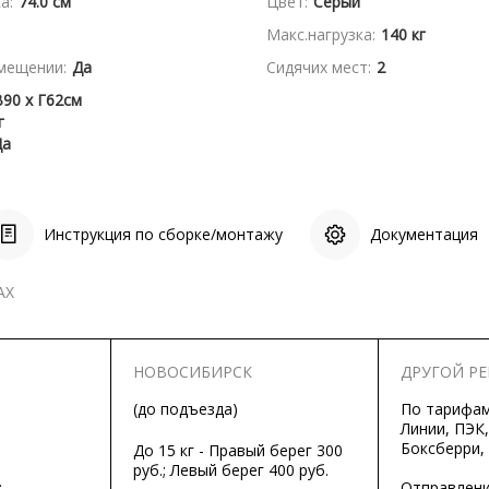
а:
74.0 см
Цвет:
Серый
Макс.нагрузка:
140 кг
мещении:
Да
Сидячих мест:
2
90 x Г62см
г
Да
Инструкция по сборке/монтажу
Документация
АХ
НОВОСИБИРСК
ДРУГОЙ Р
(до подъезда)
По тарифа
Линии, ПЭК,
Боксберри,
До 15 кг - Правый берег 300
руб.; Левый берег 400 руб.
.
Отправлени