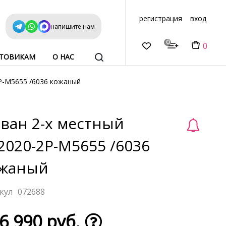
регистрация
вход
напишите нам
0
0
ТОВИКАМ
О НАС
P-M5655 /6036 кожаный
ван 2-х местный
2020-2P-M5655 /6036
жаный
072688
6 990 руб.