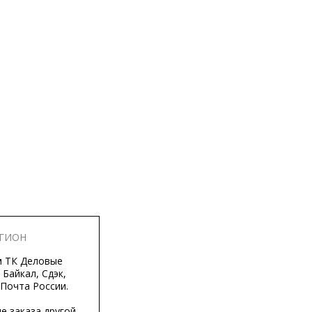
ЕГИОН
м ТК Деловые
 Байкал, Сдэк,
 Почта России.
е заказа другой