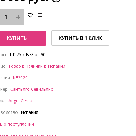
КУПИТЬ
КУПИТЬ В 1 КЛИК
ры:
Ш175 x В78 x Г90
чие
Товар в наличии в Испании
екция
KF2020
йнер
Сантьяго Севильяно
ика
Angel Cerda
зводство
Испания
ь о поступлении