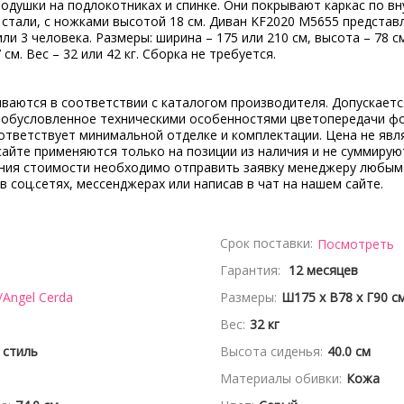
душки на подлокотниках и спинке. Они покрывают каркас по вну
стали, с ножками высотой 18 см. Диван KF2020 M5655 представл
ли 3 человека. Размеры: ширина – 175 или 210 см, высота – 78 см
 см. Вес – 32 или 42 кг. Сборка не требуется.
ываются в соответствии с каталогом производителя. Допускает
, обусловленное техническими особенностями цветопередачи ф
ответствует минимальной отделке и комплектации. Цена не явл
сайте применяются только на позиции из наличия и не суммирую
ения стоимости необходимо отправить заявку менеджеру любым
 в соц.сетях, мессенджерах или написав в чат на нашем сайте.
Срок поставки:
Посмотреть
Гарантия:
12 месяцев
/Angel Cerda
Размеры:
Ш175 x В78 x Г90 с
Вес:
32 кг
 стиль
Высота сиденья:
40.0 см
Материалы обивки:
Кожа