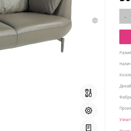
Разме
Нали
Колл
Диза
Фабр
Прои
Узнат