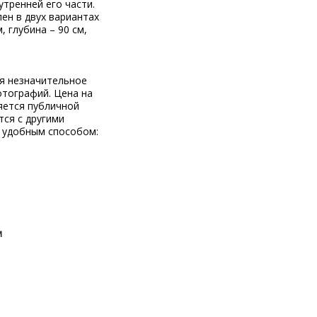
тренней его части.
ен в двух вариантах
, глубина – 90 см,
ся незначительное
отографий. Цена на
яется публичной
тся с другими
 удобным способом:
м