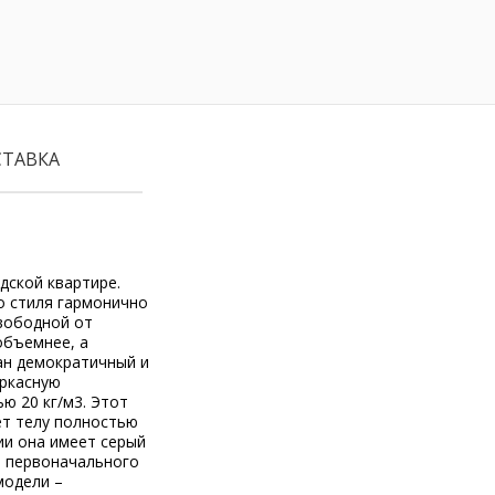
СТАВКА
дской квартире.
о стиля гармонично
свободной от
объемнее, а
ан демократичный и
аркасную
ю 20 кг/м3. Этот
ет телу полностью
ии она имеет серый
я первоначального
модели –