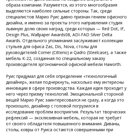
образа компании. Разумеется, из этого многообразия
выделяются наиболее сильные стороны. Так, среди
специалистов Марио Руис давно признан гением офисного
дизайна, и именно за проекты этого направления студия
львиную долю своих наград, среди которых — Red Dot, IF,
Design Plus, Wallpaper Awards08, ADI-FAD Silver Delta
Awards. Отдельного упоминания заслуживают коллекции
стульев для офиса Zas, Dis, Nova, столы для
руководителей Comer (Citterio) и Qadro (Steelcase), а также
мебель К-22, созданная по специальному заказу
производителя эргономичной офисной мебели Haworth.
Руис придумал для себя определение «технологичный
дизайнер», желая подчеркнуть, насколько ему интересны
инновации в сфере производства. Каждая идея проходит у
него через призму технологий. Эмоциональной стороной
вещей Марио Руис заинтересовался не сразу, а когда это
произошло, дизайнер с головой погрузился в
исследование проблем восприятия. Результат творческих
рефлексий — эксклюзивная мебель, которая не требует
от своего обладателя повышенного внимания. Диваны,
столы, ковры от Руиса остаются совершенными при