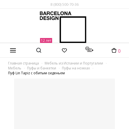
8 (800) 500-70-36
0
0
Главная страница
Мебель из Испании и Португалии
Мебель
Пуфы и банкетки
Пуфы на ножках
Пуф Lin Tapiz с обитым сиденьем