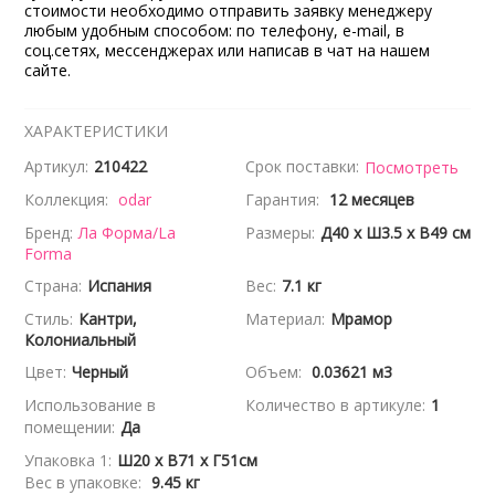
стоимости необходимо отправить заявку менеджеру
любым удобным способом: по телефону, e-mail, в
соц.сетях, мессенджерах или написав в чат на нашем
сайте.
ХАРАКТЕРИСТИКИ
Артикул:
210422
Срок поставки:
Посмотреть
Коллекция:
odar
Гарантия:
12 месяцев
Бренд:
Ла Форма/La
Размеры:
Д40 x Ш3.5 x В49 см
Forma
Страна:
Испания
Вес:
7.1 кг
Стиль:
Кантри,
Материал:
Мрамор
Колониальный
Цвет:
Черный
Объем:
0.03621 м3
Использование в
Количество в артикуле:
1
помещении:
Да
Упаковка 1:
Ш20 x В71 x Г51см
Вес в упаковке:
9.45 кг