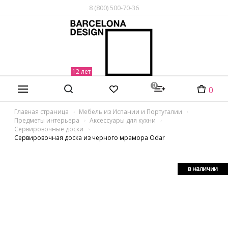
8 (800) 500-70-36
0
0
Главная страница
Мебель из Испании и Португалии
Предметы интерьера
Аксессуары для кухни
Сервировочные доски
Сервировочная доска из черного мрамора Odar
в наличии