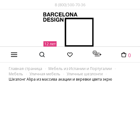
8 (800) 500-70-36
0
0
Главная страница
Мебель из Испании и Португалии
Мебель
Уличная мебель
Уличные шезлонги
Шезлонг Alipa из массива акации и веревки цвета экрю