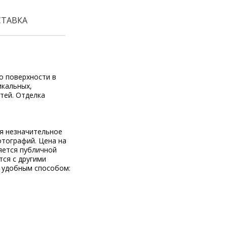
СТАВКА
о поверхности в
икальных,
тей. Отделка
ся незначительное
отографий. Цена на
яется публичной
тся с другими
 удобным способом: