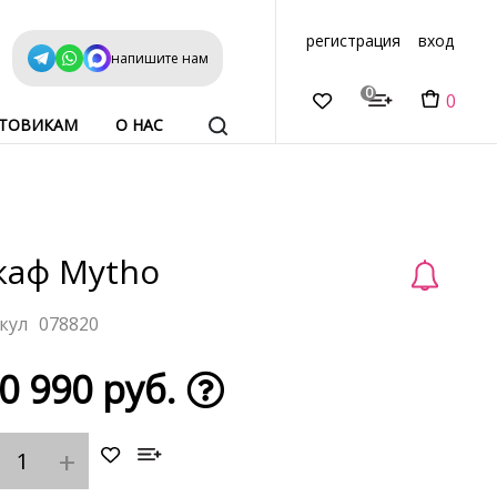
регистрация
вход
напишите нам
0
0
ТОВИКАМ
О НАС
аф Mytho
078820
0 990 руб.