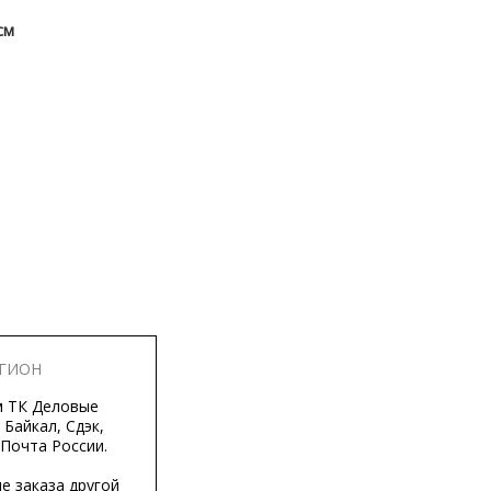
см
ЕГИОН
м ТК Деловые
 Байкал, Сдэк,
 Почта России.
е заказа другой