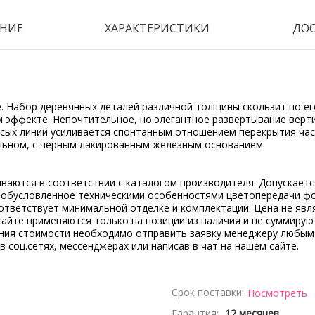
НИЕ
ХАРАКТЕРИСТИКИ
ДО
. Набор деревянных деталей различной толщины скользит по ег
 эффекте. Непочтительное, но элегантное развертывание верт
осых линий усиливается спонтанным отношением перекрытия час
льном, с черным лакированным железным основанием.
ываются в соответствии с каталогом производителя. Допускает
, обусловленное техническими особенностями цветопередачи ф
ответствует минимальной отделке и комплектации. Цена не явл
сайте применяются только на позиции из наличия и не суммирую
ения стоимости необходимо отправить заявку менеджеру любым
 в соц.сетях, мессенджерах или написав в чат на нашем сайте.
Срок поставки:
Посмотреть
Гарантия:
12 месяцев