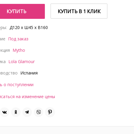
КУПИТЬ
КУПИТЬ В 1 КЛИК
ры:
Д120 x Ш45 x В160
чие
Под заказ
екция
Mytho
ика
Lola Glamour
зводство
Испания
ь о поступлении
саться на изменение цены