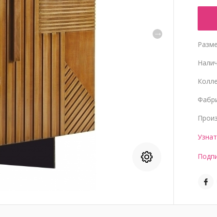
Разме
Нали
Колл
Фабр
Прои
Узнат
Подпи