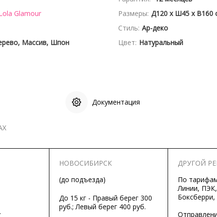
Lola Glamour
Размеры:
Д120 x Ш45 x В160 
Стиль:
Ар-деко
ерево, Массив, Шпон
Цвет:
Натуральный
Документация
АХ
НОВОСИБИРСК
ДРУГОЙ Р
(до подъезда)
По тарифа
Линии, ПЭК,
Боксберри,
До 15 кг - Правый берег 300
руб.; Левый берег 400 руб.
.
Отправлени