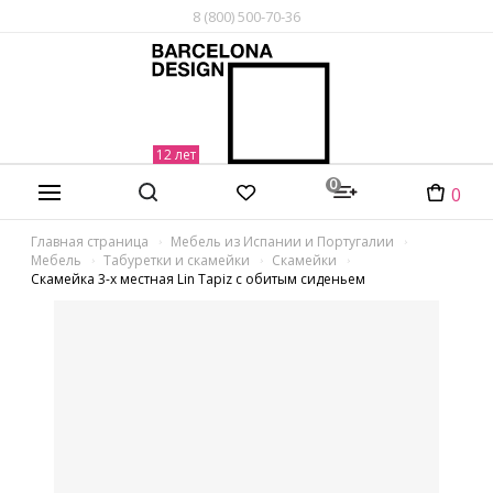
8 (800) 500-70-36
0
0
Главная страница
Мебель из Испании и Португалии
Мебель
Табуретки и скамейки
Скамейки
Скамейка 3-х местная Lin Tapiz с обитым сиденьем