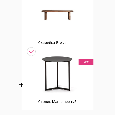
Скамейка Breive
хит
Столик Marae черный