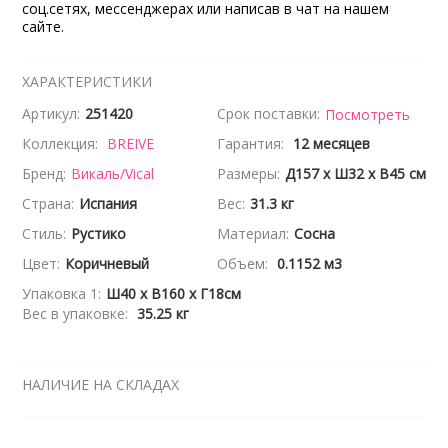
соц.сетях, мессенджерах или написав в чат на нашем
сайте.
ХАРАКТЕРИСТИКИ
Артикул:
251420
Срок поставки:
Посмотреть
Коллекция:
BREIVE
Гарантия:
12 месяцев
Бренд:
Викаль/Vical
Размеры:
Д157 x Ш32 x В45 см
Страна:
Испания
Вес:
31.3 кг
Стиль:
Рустико
Материал:
Сосна
Цвет:
Коричневый
Объем:
0.1152 м3
Упаковка 1:
Ш40 x В160 x Г18см
Вес в упаковке:
35.25 кг
НАЛИЧИЕ НА СКЛАДАХ