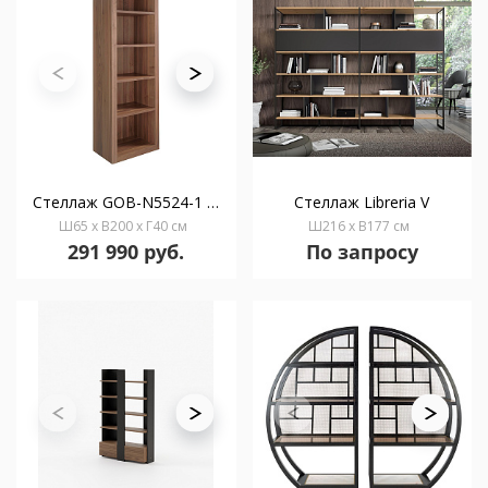
Стеллаж GOB-N5524-1 / 3172 из орехового дерева
Стеллаж Libreria V
Ш65 x В200 x Г40 см
Ш216 x В177 см
291 990 руб.
По запросу