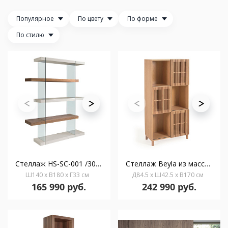
Популярное
По цвету
По форме
По стилю
Стеллаж HS-SC-001 /3025
Стеллаж Beyla из массива дуба с дубовым шпоном 84,3 x 170 см
Ш140 x В180 x Г33 см
Д84.5 x Ш42.5 x В170 см
165 990 руб.
242 990 руб.