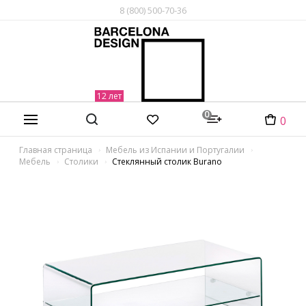
8 (800) 500-70-36
0
0
Главная страница
Мебель из Испании и Португалии
Мебель
Столики
Стеклянный столик Burano