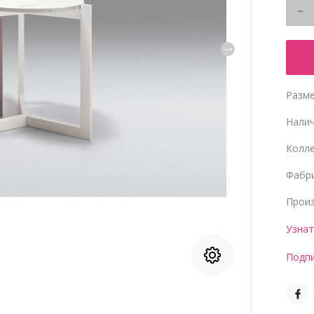
Разме
Нали
Колл
Фабр
Прои
Узнат
Подпи