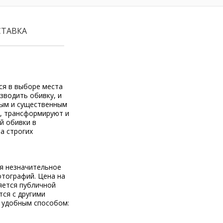
СТАВКА
ся в выборе места
изводить обивку, и
ным и существенным
т, трансформируют и
й обивки в
а строгих
ся незначительное
отографий. Цена на
яется публичной
тся с другими
 удобным способом: