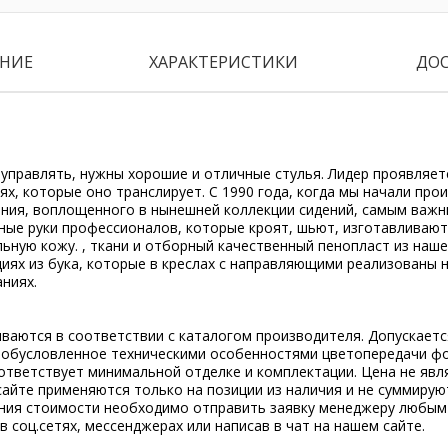
НИЕ
ХАРАКТЕРИСТИКИ
ДО
управлять, нужны хорошие и отличные стулья. Лидер проявляет
тях, которые оно транслирует. С 1990 года, когда мы начали про
ния, воплощенного в нынешней коллекции сидений, самым важ
чные руки профессионалов, которые кроят, шьют, изготавливаю
ьную кожу. , ткани и отборный качественный пенопласт из наше
иях из бука, которые в креслах с направляющими реализованы н
ниях.
ываются в соответствии с каталогом производителя. Допускает
, обусловленное техническими особенностями цветопередачи ф
ответствует минимальной отделке и комплектации. Цена не явл
сайте применяются только на позиции из наличия и не суммирую
ения стоимости необходимо отправить заявку менеджеру любым
 в соц.сетях, мессенджерах или написав в чат на нашем сайте.