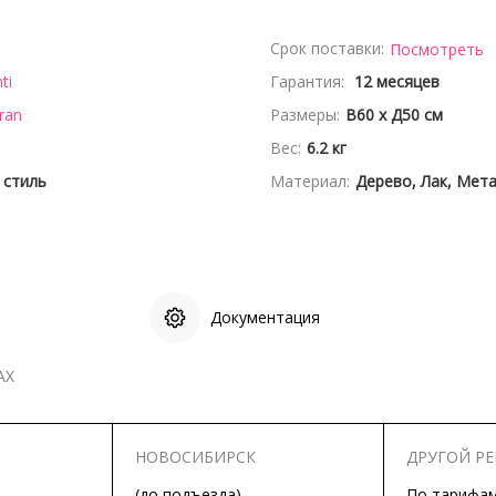
Срок поставки:
Посмотреть
ti
Гарантия:
12 месяцев
ran
Размеры:
В60 x Д50 см
Вес:
6.2 кг
 стиль
Материал:
Дерево, Лак, Мет
Документация
АХ
НОВОСИБИРСК
ДРУГОЙ Р
(до подъезда)
По тарифа