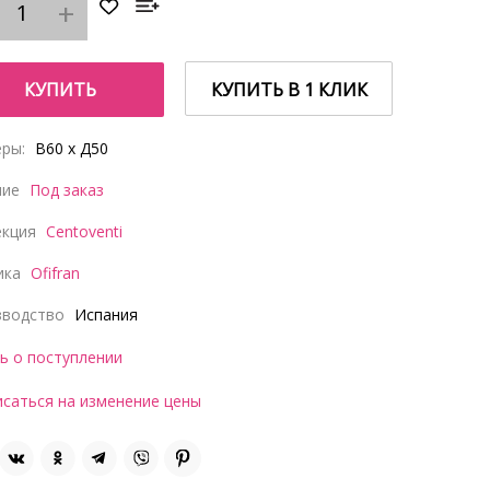
КУПИТЬ
КУПИТЬ В 1 КЛИК
ры:
В60 x Д50
чие
Под заказ
екция
Centoventi
ика
Ofifran
зводство
Испания
ь о поступлении
саться на изменение цены