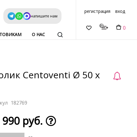
регистрация
вход
напишите нам
0
0
ТОВИКАМ
О НАС
олик Centoventi Ø 50 x
182769
 990 руб.