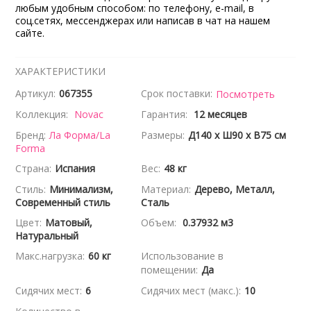
любым удобным способом: по телефону, e-mail, в
соц.сетях, мессенджерах или написав в чат на нашем
сайте.
ХАРАКТЕРИСТИКИ
Артикул:
067355
Срок поставки:
Посмотреть
Коллекция:
Novac
Гарантия:
12 месяцев
Бренд:
Ла Форма/La
Размеры:
Д140 x Ш90 x В75 см
Forma
Страна:
Испания
Вес:
48 кг
Стиль:
Минимализм,
Материал:
Дерево, Металл,
Современный стиль
Сталь
Цвет:
Матовый,
Объем:
0.37932 м3
Натуральный
Макс.нагрузка:
60 кг
Использование в
помещении:
Да
Сидячих мест:
6
Сидячих мест (макс.):
10