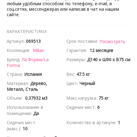
любым удобным способом: по телефону, e-mail, в
соц.сетях, мессенджерах или написав в чат на нашем
сайте.
ХАРАКТЕРИСТИКИ
Артикул:
069513
Срок поставки:
Посмотреть
Коллекция:
Milian
Гарантия:
12 месяцев
Бренд:
Ла Форма/La
Размеры:
Д140 x Ш90 x В75 см
Forma
Страна:
Испания
Вес:
47.5 кг
Материал:
Дерево,
Цвет:
Черный
Металл, Сталь
Объем:
0.37932 м3
Макс.нагрузка:
75 кг
Использование в
Сидячих мест:
6
помещении:
Да
Сидячих мест
Количество в артикуле:
1
(макс.):
10