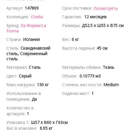
Артикул:
147869
Срок поставки:
Посмотреть
Коллекция:
Ciselia
Гарантия:
12 месяцев
Бренд:
Ла Форма/La
Размеры:
Д52.5 x Ш55 x В75 см
Forma
Страна:
Испания
Вес:
6 кг
Стиль:
Скандинавский
Высота сиденья:
45 см
стиль, Современный
стиль
Материал:
Сталь
Материалы обивки:
Ткань
Цвет:
Серый
Объем:
0.10773 м3
Макс.нагрузка:
130 кг
Степень жесткости:
Medium
Использование в
Сидячих мест:
1
помещении:
Да
Количество в
артикуле:
1
Упаковка 1:
Ш57 x В60 x Г63см
Вес в упаковке:
6.95 кг