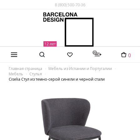
8 (800) 500-70-36
0
0
Главная страница
Мебель из Испании и Португалии
Мебель
Стулья
Ciselia Стул из темно-серой синели и черной стали