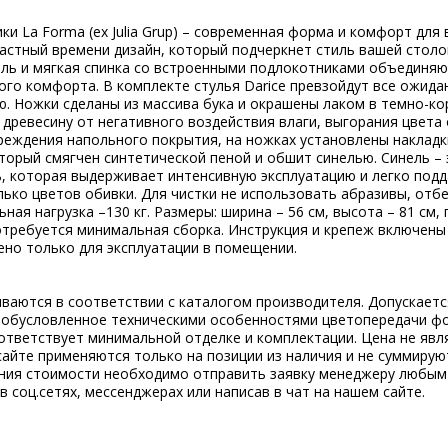
ки La Forma (ex Julia Grup) – современная форма и комфорт для 
ластный времени дизайн, который подчеркнет стиль вашей столо
ель и мягкая спинка со встроенными подлокотниками объединяю
го комфорта. В комплекте стулья Darice превзойдут все ожида
. Ножки сделаны из массива бука и окрашены лаком в темно-ко
ревесину от негативного воздействия влаги, выгорания цвета 
реждения напольного покрытия, на ножках установлены накладк
торый смягчен синтетической пеной и обшит синелью. Синель –
, которая выдерживает интенсивную эксплуатацию и легко подд
лько цветов обивки. Для чистки не использовать абразивы, от
ая нагрузка –130 кг. Размеры: ширина – 56 см, высота – 81 см, г
отребуется минимальная сборка. Инструкция и крепеж включены
ено только для эксплуатации в помещении.
ываются в соответствии с каталогом производителя. Допускает
, обусловленное техническими особенностями цветопередачи ф
ответствует минимальной отделке и комплектации. Цена не явл
сайте применяются только на позиции из наличия и не суммирую
ения стоимости необходимо отправить заявку менеджеру любым
 в соц.сетях, мессенджерах или написав в чат на нашем сайте.