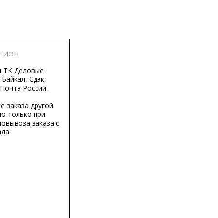
ЕГИОН
м ТК Деловые
 Байкал, Сдэк,
 Почта России.
е заказа другой
о только при
мовывоза заказа с
да.