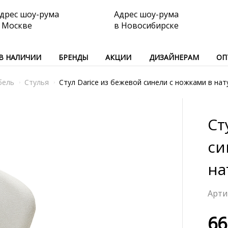
дрес шоу-рума
Адрес шоу-рума
 Москве
в Новосибирске
В НАЛИЧИИ
БРЕНДЫ
АКЦИИ
ДИЗАЙНЕРАМ
ОП
бель
Стулья
Стул Darice из бежевой синели с ножками в на
Ст
си
на
66