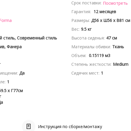
Срок поставки:
Посмотреть
Гарантия:
12 месяцев
 Forma
Размеры:
Д56 x Ш56 x В81 см
Вес:
9.5 кг
й стиль, Современный стиль
Высота сиденья:
47 см
ив, Фанера
Материалы обивки:
Ткань
Объем:
0.15119 м3
г
Степень жесткости:
Medium
мещении:
Да
Сидячих мест:
1
ле:
1
9.5 x Г77см
г
Да
Инструкция по сборке/монтажу