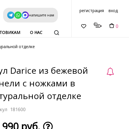
регистрация
вход
напишите нам
0
0
ТОВИКАМ
О НАС
туральной отделке
ул Darice из бежевой
нели с ножками в
туральной отделке
181600
 990 руб.