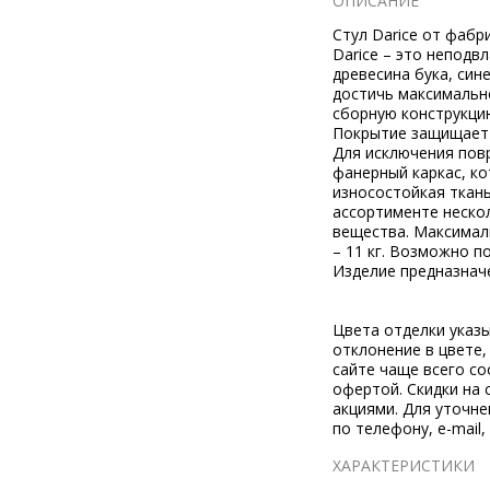
ОПИСАНИЕ
Стул Darice от фабри
Darice – это неподв
древесина бука, син
достичь максимально
сборную конструкцию
Покрытие защищает д
Для исключения пов
фанерный каркас, ко
износостойкая ткань
ассортименте неско
вещества. Максимальн
– 11 кг. Возможно п
Изделие предназнач
Цвета отделки указ
отклонение в цвете
сайте чаще всего со
офертой. Скидки на 
акциями. Для уточн
по телефону, e-mail,
ХАРАКТЕРИСТИКИ