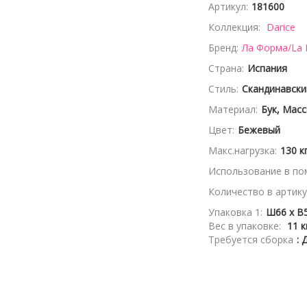
Артикул:
181600
Коллекция:
Darice
Бренд:
Ла Форма/La
Страна:
Испания
Стиль:
Скандинавски
Материал:
Бук, Масс
Цвет:
Бежевый
Макс.нагрузка:
130 к
Использование в по
Количество в артику
Упаковка 1:
Ш66 x В5
Вес в упаковке:
11 к
Требуется сборка
: 