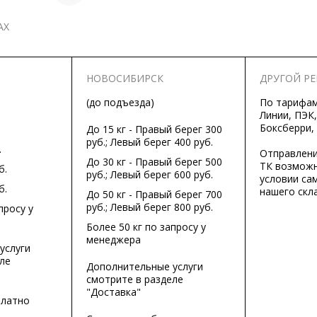
АХ
НОВОСИБИРСК
ДРУГОЙ Р
(до подъезда)
По тарифа
Линии, ПЭК,
Боксберри,
До 15 кг - Правый берег 300
руб.; Левый берег 400 руб.
.
Отправлени
До 30 кг - Правый берег 500
ТК возможн
б.
руб.; Левый берег 600 руб.
условии са
б.
нашего скла
До 50 кг - Правый берег 700
руб.; Левый берег 800 руб.
просу у
Более 50 кг по запросу у
менеджера
услуги
ле
Дополнительные услуги
смотрите в разделе
"Доставка"
платно