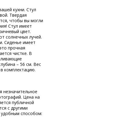
вашей кухни. Стул
вой. Твердая
тся, чтобы вы могли
ния! Стул имеет
ричневый цвет.
от солнечных лучей.
и. Сиденье имеет
 это прочная
ается чистке. В
беливающие
лубина – 56 см. Вес
 в комплектацию.
ся незначительное
отографий. Цена на
яется публичной
тся с другими
 удобным способом: