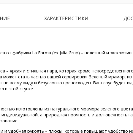
НИЕ
ХАРАКТЕРИСТИКИ
ДО
dea от фабрики La Forma (ex Julia Grup) – полезный и эксклюзи
dea – яркая и стильная пара, которая кроме непосредственного
а может стать частью вашей сервировки. Зеленый мрамор, из
ен по всему виду и безусловно превосходен. Ваш соус будет и
л в этой ступке.
лностью изготовлены из натурального мрамора зеленого цвета
 индивидуальной, а природная прочность и долговечность г
зование.
и и удобная рукоять – плюсы, которые повышают удобство и