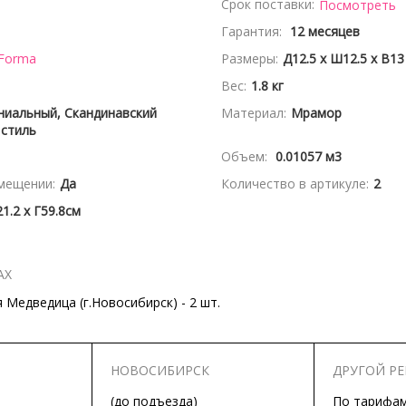
Срок поставки:
Посмотреть
Гарантия:
12 месяцев
 Forma
Размеры:
Д12.5 x Ш12.5 x В13
Вес:
1.8 кг
ниальный, Скандинавский
Материал:
Мрамор
 стиль
Объем:
0.01057 м3
мещении:
Да
Количество в артикуле:
2
1.2 x Г59.8см
АХ
Медведица (г.Новосибирск) - 2 шт.
НОВОСИБИРСК
ДРУГОЙ Р
(до подъезда)
По тарифа