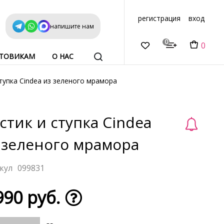
регистрация
вход
напишите нам
0
0
ТОВИКАМ
О НАС
тупка Cindea из зеленого мрамора
стик и ступка Cindea
 зеленого мрамора
099831
990 руб.