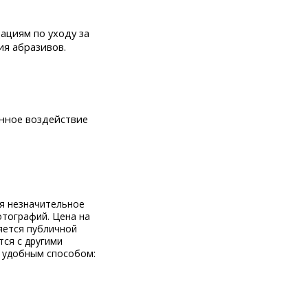
ациям по уходу за
ия абразивов.
янное воздействие
ся незначительное
отографий. Цена на
яется публичной
тся с другими
 удобным способом: