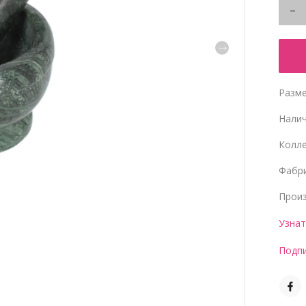
Разме
Нали
Колл
Фабр
Прои
Узнат
Подпи