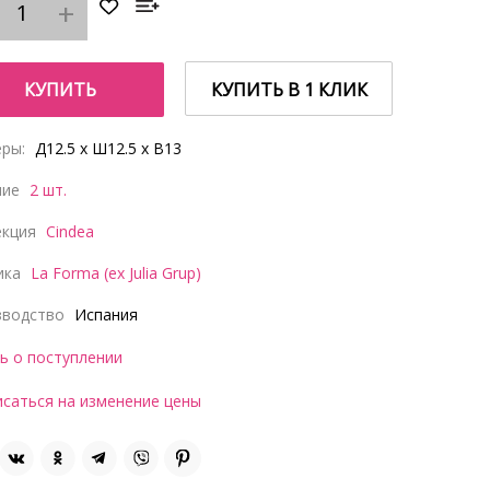
КУПИТЬ
КУПИТЬ В 1 КЛИК
ры:
Д12.5 x Ш12.5 x В13
чие
2 шт.
екция
Cindea
ика
La Forma (ex Julia Grup)
зводство
Испания
ь о поступлении
саться на изменение цены