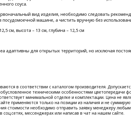
енного соуса.
ервоначальный вид изделия, необходимо следовать рекоменд
в посудомоечной машине, а чистить вручную без использован
,5 см, высота – 13 см, глубина – 12,5 см
ndea адаптивны для открытых территорий, но исключая посто
ываются в соответствии с каталогом производителя. Допускает
, обусловленное техническими особенностями цветопередачи ф
ответствует минимальной отделке и комплектации. Цена не явл
сайте применяются только на позиции из наличия и не суммирую
ения стоимости необходимо отправить заявку менеджеру любым
 в соц.сетях, мессенджерах или написав в чат на нашем сайте.