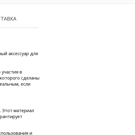
СТАВКА
вный аксессуар для
 участия в
 которого сделаны
деальным, если
. Этот материал
арантирует
спользования и