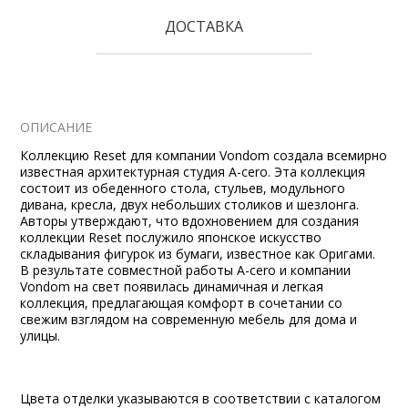
ДОСТАВКА
ОПИСАНИЕ
Коллекцию
Reset
для компании
Vondom
создала всемирно
известная архитектурная студия
A
-
cero
. Эта коллекция
состоит из
обеденного стола
,
стульев
, модульного
дивана, кресла, двух небольших столиков и
шезлонга
.
Авторы утверждают, что вдохновением для создания
коллекции
Reset
послужило японское искусство
складывания фигурок из бумаги, известное как Оригами.
В результате совместной работы
A
-
cero
и компании
Vondom
на свет появилась динамичная и легкая
коллекция, предлагающая комфорт в сочетании со
свежим взглядом на современную мебель для дома и
улицы.
Цвета отделки указываются в соответствии с каталогом