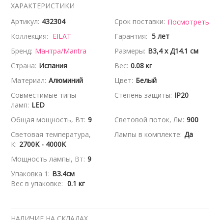
ХАРАКТЕРИСТИКИ
Артикул:
432304
Срок поставки:
Посмотреть
Коллекция:
EILAT
Гарантия:
5 лет
Бренд:
Мантра/Mantra
Размеры:
В3,4 x Д14.1 см
Страна:
Испания
Вес:
0.08 кг
Материал:
Алюминий
Цвет:
Белый
Совместимые типы
Степень защиты:
IP20
ламп:
LED
Общая мощность, Вт:
9
Световой поток, Лм:
900
Световая температура,
Лампы в комплекте:
Да
К:
2700K - 4000K
Мощность лампы, Вт:
9
Упаковка 1:
В3.4см
Вес в упаковке:
0.1 кг
НАЛИЧИЕ НА СКЛАДАХ