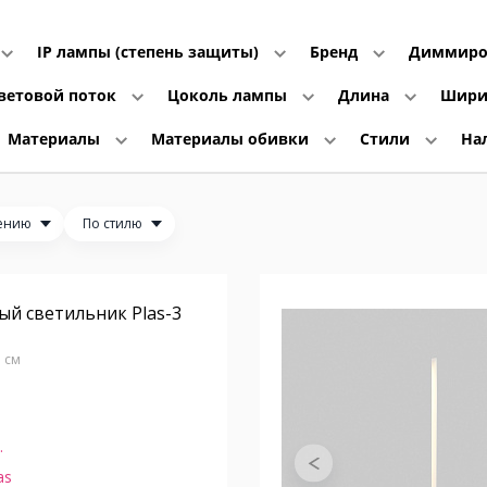
IP лампы (степень защиты)
Бренд
Диммиро
ветовой поток
Цоколь лампы
Длина
Шир
Материалы
Материалы обивки
Стили
На
ению
По стилю
й светильник Plas-3
5 см
.
as