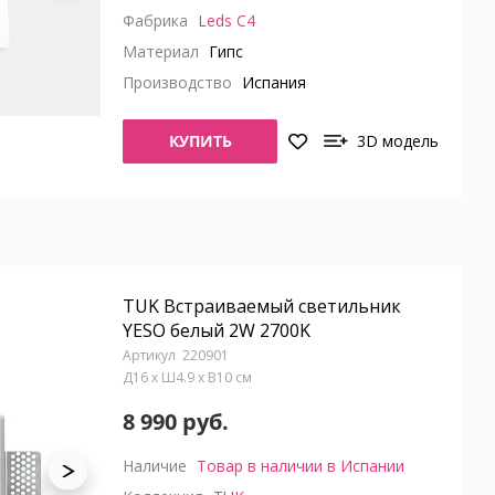
Фабрика
Leds C4
Материал
Гипс
Производство
Испания
КУПИТЬ
3D модель
TUK Встраиваемый светильник
YESO белый 2W 2700K
220901
Д16 x Ш4.9 x В10 см
8 990 руб.
Наличие
Товар в наличии в Испании