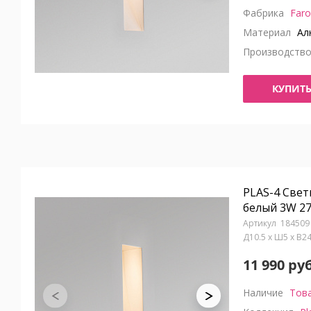
Фабрика
Faro
Материал
Ал
Производств
КУПИТ
PLAS-4 Све
белый 3W 2
184509
Д10.5 x Ш5 x В2
11 990 руб
Наличие
Това