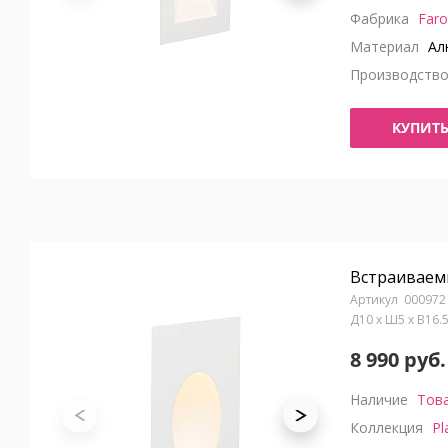
Фабрика
Faro
Материал
Ал
Производств
КУПИТ
Встраиваемы
000972
Д10 x Ш5 x В16.
8 990 руб.
Наличие
Това
Коллекция
Pl