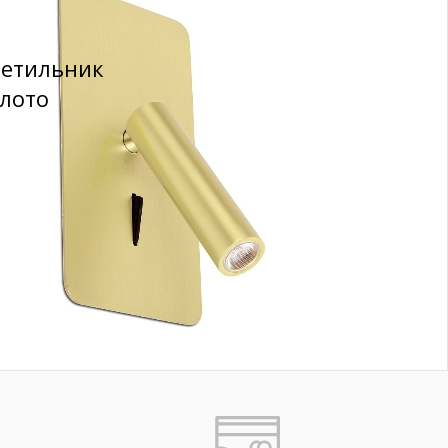
ветильник
олото