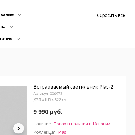
вание
Сбросить всё
ина
личие
Встраиваемый светильник Plas-2
000973
Д7.5 x Ш5 x В22 см
9 990 руб.
Наличие
Товар в наличии в Испании
Коллекция
Plas