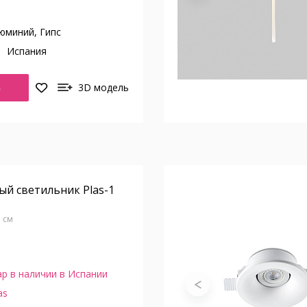
юминий, Гипс
о
Испания
Ь
3D модель
й светильник Plas-1
5 см
р в наличии в Испании
as