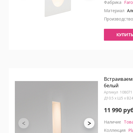
Фабрика
Faro
Материал
Ал
Производств
КУПИТ
Встраиваемы
белый
108071
Д10.5 x Ш5 x В2
11 990 руб
Наличие
Това
Коллекция
Pl