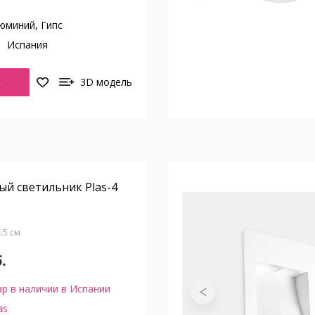
юминий, Гипс
о
Испания
Ь
3D модель
й светильник Plas-4
4.5 см
.
р в наличии в Испании
as