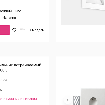
юминий, Гипс
о
Испания
Ь
3D модель
тильник встраиваемый
700K
4.5 см
.
р в наличии в Испании