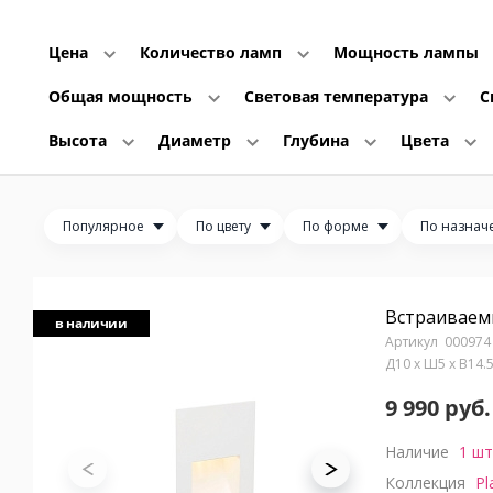
Цена
Количество ламп
Мощность лампы
Общая мощность
Световая температура
С
Высота
Диаметр
Глубина
Цвета
Популярное
По цвету
По форме
По назнач
Встраиваемы
в наличии
000974
Д10 x Ш5 x В14.
9 990 руб.
Наличие
1 шт
Коллекция
Pl