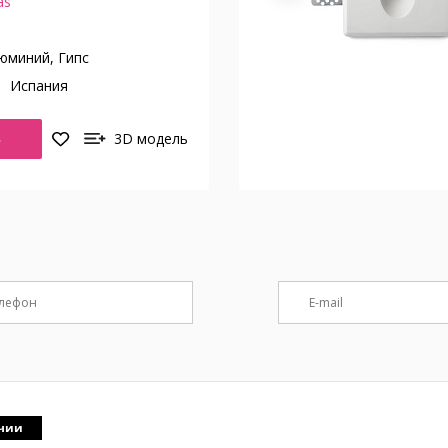
as
юминий, Гипс
о
Испания
Ь
3D модель
ичии