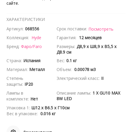
сайте.
ХАРАКТЕРИСТИКИ
Артикул:
068556
Срок поставки:
Посмотреть
Коллекция:
Hyde
Гарантия:
12 месяцев
Бренд:
Фаро/Faro
Размеры:
Д8,9 x Ш8,9 x В5,5 x
Д8.9 см
Страна:
Испания
Вес:
0.1 кг
Материал:
Металл
Объем:
0.00078 м3
Степень
Электрический класс:
II
защиты:
IP20
Лампы в
Описание лампы:
1 X GU10 MAX
8W LED
комплекте:
Нет
Упаковка 1:
Ш12 x В6.5 x Г10см
Вес в упаковке:
0.016 кг