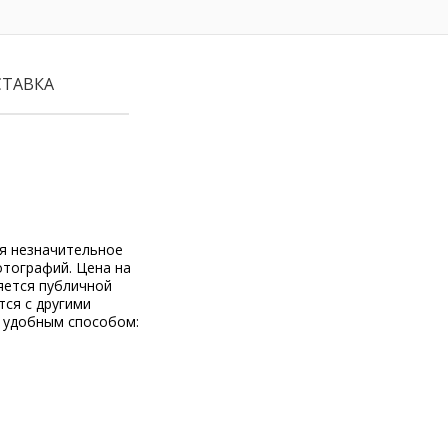
СТАВКА
ся незначительное
отографий. Цена на
яется публичной
тся с другими
 удобным способом: