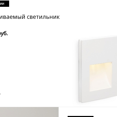
чии
аиваемый светильник
руб.