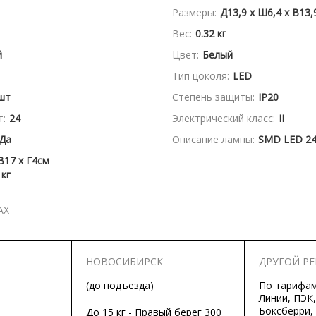
Размеры:
Д13,9 x Ш6,4 x В13,
Вес:
0.32 кг
й
Цвет:
Белый
Тип цоколя:
LED
шт
Степень защиты:
IP20
:
24
Электрический класс:
II
Да
Описание лампы:
SMD LED 2
В17 x Г4см
 кг
АХ
НОВОСИБИРСК
ДРУГОЙ Р
(до подъезда)
По тарифа
Линии, ПЭК,
Боксберри,
До 15 кг - Правый берег 300