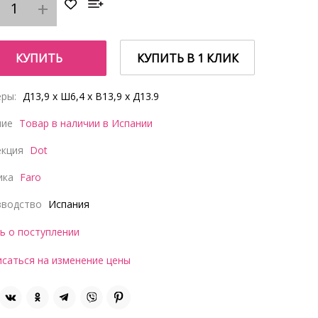
КУПИТЬ
КУПИТЬ В 1 КЛИК
ры:
Д13,9 x Ш6,4 x В13,9 x Д13.9
чие
Товар в наличии в Испании
екция
Dot
ика
Faro
зводство
Испания
ь о поступлении
саться на изменение цены