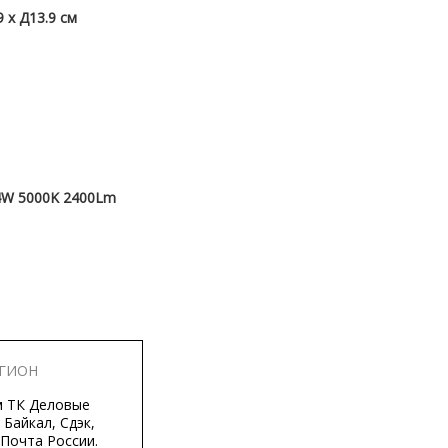
9 x Д13.9 см
4W 5000K 2400Lm
ЕГИОН
м ТК Деловые
 Байкал, Сдэк,
 Почта России.