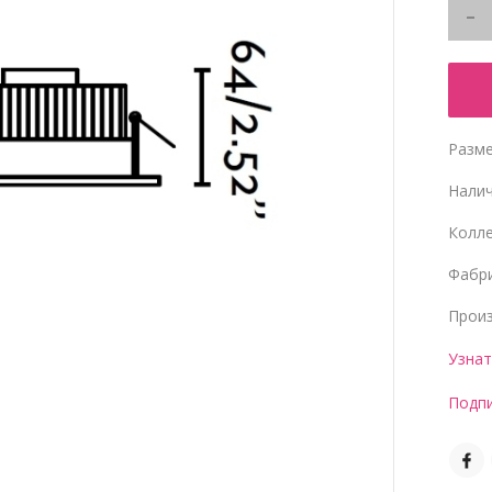
Разме
Нали
Колл
Фабр
Прои
Узнат
Подпи