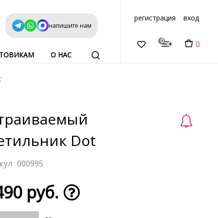
регистрация
вход
напишите нам
0
0
ТОВИКАМ
О НАС
t
траиваемый
етильник Dot
000995
490 руб.