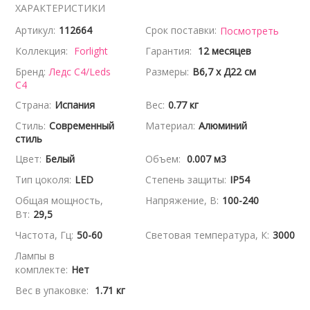
ХАРАКТЕРИСТИКИ
Артикул:
112664
Срок поставки:
Посмотреть
Коллекция:
Forlight
Гарантия:
12 месяцев
Бренд:
Ледс С4/Leds
Размеры:
В6,7 x Д22 см
C4
Страна:
Испания
Вес:
0.77 кг
Стиль:
Современный
Материал:
Алюминий
стиль
Цвет:
Белый
Объем:
0.007 м3
Тип цоколя:
LED
Степень защиты:
IP54
Общая мощность,
Напряжение, В:
100-240
Вт:
29,5
Частота, Гц:
50-60
Световая температура, К:
3000
Лампы в
комплекте:
Нет
Вес в упаковке:
1.71 кг