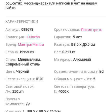
соц.сетях, мессенджерах или написав в чат на нашем
сайте.
ХАРАКТЕРИСТИКИ
Артикул:
099678
Срок поставки:
Посмотреть
Коллекция:
Guincho
Гарантия:
5 лет
Бренд:
Мантра/Mantra
Размеры:
В8,5 x Д5.5 см
Страна:
Испания
Вес:
0.213 кг
Стиль:
Минимализм,
Материал:
Алюминий
Современный стиль
Цвет:
Черный
Совместимые типы ламп:
led
Степень защиты:
IP20
Общая мощность, Вт:
5
Световой поток,
Световая температура,
Лм:
350Lm
К:
4000K
Лампы в
комплекте:
Да
Упаковка 1:
Ш9.5 x В8.5 x Г6.5см