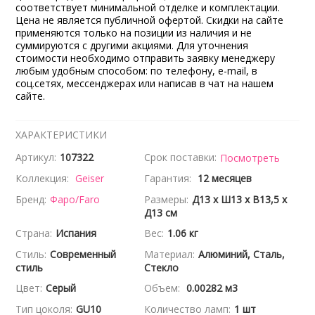
соответствует минимальной отделке и комплектации.
Цена не является публичной офертой. Скидки на сайте
применяются только на позиции из наличия и не
суммируются с другими акциями. Для уточнения
стоимости необходимо отправить заявку менеджеру
любым удобным способом: по телефону, e-mail, в
соц.сетях, мессенджерах или написав в чат на нашем
сайте.
ХАРАКТЕРИСТИКИ
Артикул:
107322
Срок поставки:
Посмотреть
Коллекция:
Geiser
Гарантия:
12 месяцев
Бренд:
Фаро/Faro
Размеры:
Д13 x Ш13 x В13,5 x
Д13 см
Страна:
Испания
Вес:
1.06 кг
Стиль:
Современный
Материал:
Алюминий, Сталь,
стиль
Стекло
Цвет:
Серый
Объем:
0.00282 м3
Тип цоколя:
GU10
Количество ламп:
1 шт