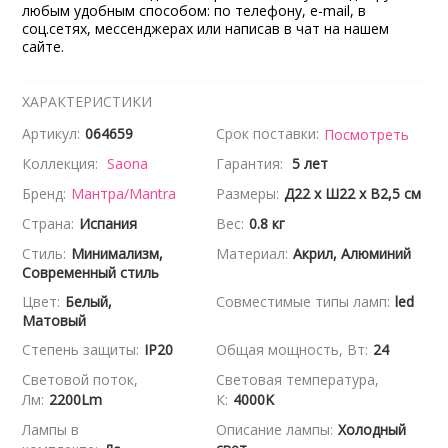
любым удобным способом: по телефону, e-mail, в
соц.сетях, мессенджерах или написав в чат на нашем
сайте.
ХАРАКТЕРИСТИКИ
Артикул:
064659
Срок поставки:
Посмотреть
Коллекция:
Saona
Гарантия:
5 лет
Бренд:
Мантра/Mantra
Размеры:
Д22 x Ш22 x В2,5 см
Страна:
Испания
Вес:
0.8 кг
Стиль:
Минимализм,
Материал:
Акрил, Алюминий
Современный стиль
Цвет:
Белый,
Совместимые типы ламп:
led
Матовый
Степень защиты:
IP20
Общая мощность, Вт:
24
Световой поток,
Световая температура,
Лм:
2200Lm
К:
4000K
Лампы в
Описание лампы:
Холодный