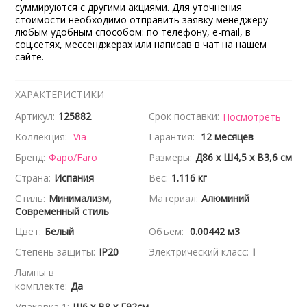
суммируются с другими акциями. Для уточнения
стоимости необходимо отправить заявку менеджеру
любым удобным способом: по телефону, e-mail, в
соц.сетях, мессенджерах или написав в чат на нашем
сайте.
ХАРАКТЕРИСТИКИ
Артикул:
125882
Срок поставки:
Посмотреть
Коллекция:
Via
Гарантия:
12 месяцев
Бренд:
Фаро/Faro
Размеры:
Д86 x Ш4,5 x В3,6 см
Страна:
Испания
Вес:
1.116 кг
Стиль:
Минимализм,
Материал:
Алюминий
Современный стиль
Цвет:
Белый
Объем:
0.00442 м3
Степень защиты:
IP20
Электрический класс:
I
Лампы в
комплекте:
Да
Упаковка 1:
Ш6 x В8 x Г92см