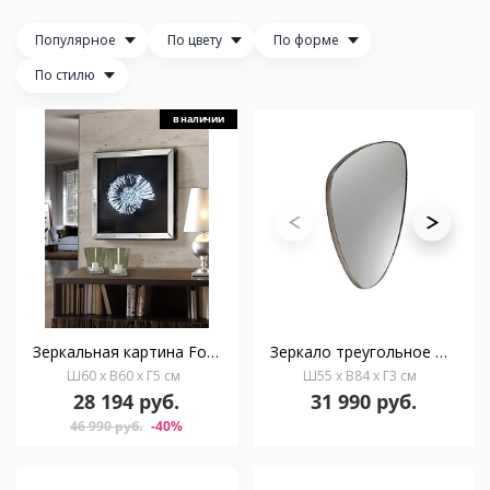
Популярное
По цвету
По форме
По стилю
в наличии
Зеркальная картина Fosil 60x60
Зеркало треугольное Orio 84х55 серебро
Ш60 x В60 x Г5 см
Ш55 x В84 x Г3 см
28 194 руб.
31 990 руб.
46 990 руб.
-40%