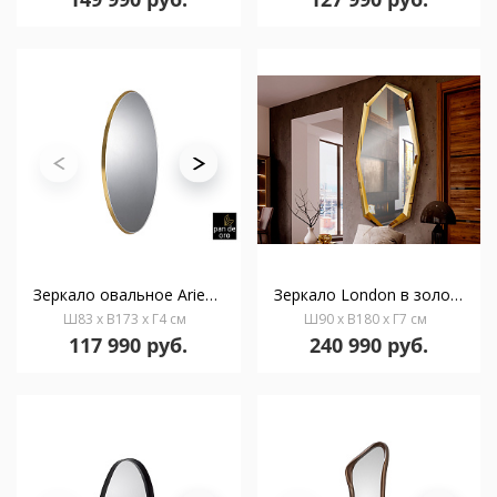
Зеркало овальное Aries 80X170 золото
Зеркало London в золотой раме
Ш83 x В173 x Г4 см
Ш90 x В180 x Г7 см
117 990 руб.
240 990 руб.