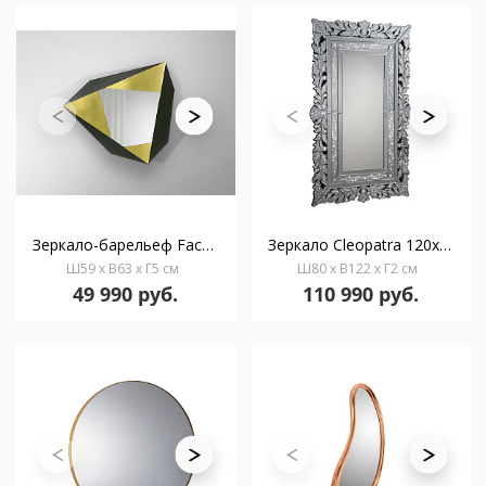
Зеркало-барельеф Facetas золотой/черный
Зеркало Cleopatra 120x78
Ш59 x В63 x Г5 см
Ш80 x В122 x Г2 см
49 990 руб.
110 990 руб.