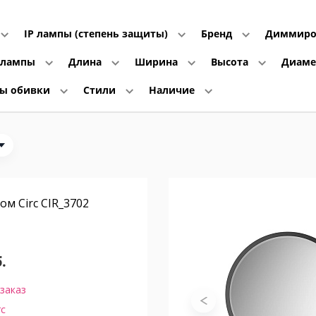
IP лампы (степень защиты)
Бренд
Диммиро
 лампы
Длина
Ширина
Высота
Диам
лы обивки
Стили
Наличие
ом Circ CIR_3702
.
заказ
rc