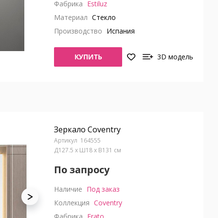
Фабрика
Estiluz
Материал
Стекло
Производство
Испания
КУПИТЬ
3D модель
Зеркало Coventry
164555
Д127.5 x Ш18 x В131 см
По запросу
Наличие
Под заказ
Коллекция
Coventry
Фабрика
Frato