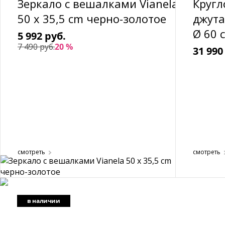
Зеркало с вешалками Vianela
Кругл
50 x 35,5 cm черно-золотое
джута
Ø 60 
5 992 руб.
7 490 руб.
20 %
31 990
смотреть
смотреть
в наличии