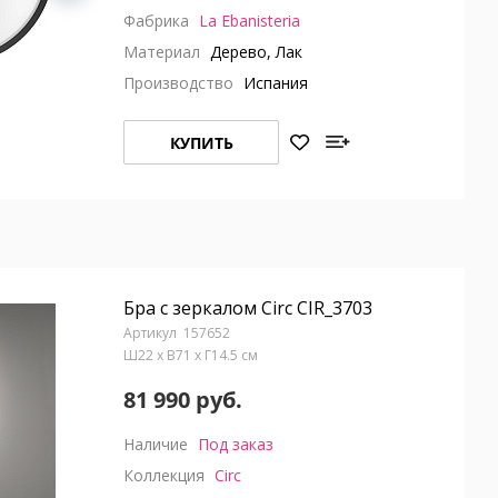
Фабрика
La Ebanisteria
Материал
Дерево, Лак
Производство
Испания
КУПИТЬ
Бра с зеркалом Circ CIR_3703
157652
Ш22 x В71 x Г14.5 см
81 990 руб.
Наличие
Под заказ
Коллекция
Circ