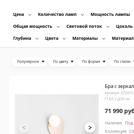
Цена
Количество ламп
Мощность лампы
Общая мощность
Световой поток
Цоколь
Глубина
Цвета
Материалы
Материа
Популярное
По цвету
По форме
По стилю
Бра с зеркал
072015
Г14.5 x Д30 см
71 990 руб
Наличие
Под 
Коллекция
Ci