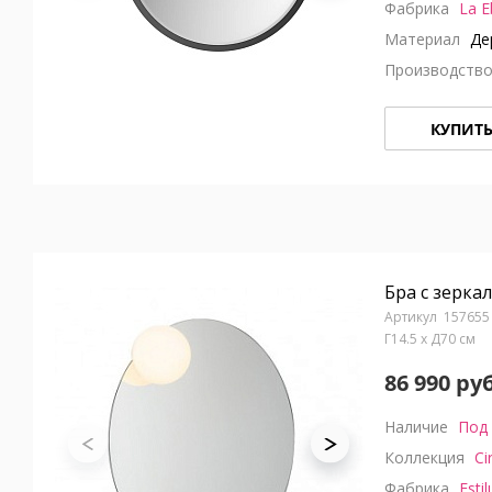
Фабрика
La E
Материал
Дер
Производств
КУПИТ
Бра с зеркал
157655
Г14.5 x Д70 см
86 990 руб
Наличие
Под 
Коллекция
Ci
Фабрика
Estil