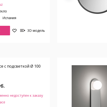
uz
екло
о
Испания
Ь
3D модель
ce с подсветкой Ø 100
уб.
енно недоступен к заказу
ace