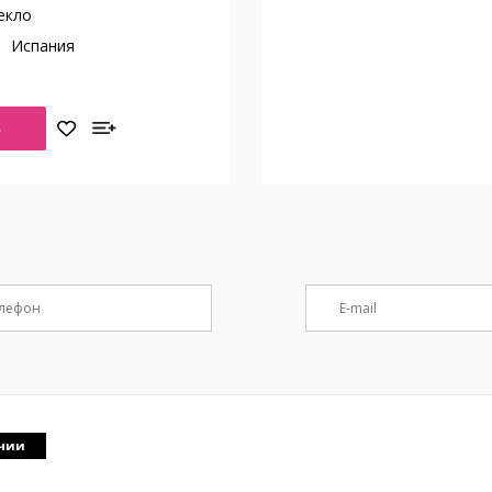
екло
о
Испания
Ь
ичии