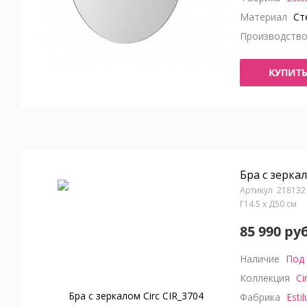
Материал
Ст
Производств
КУПИТ
Бра с зеркал
218132
Г14.5 x Д50 см
85 990 руб
Наличие
Под 
Коллекция
Ci
Фабрика
Estil