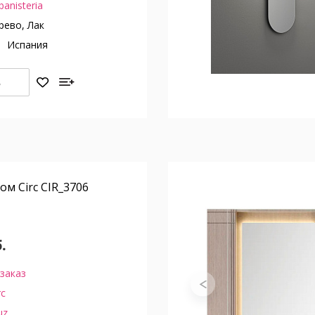
banisteria
ево, Лак
о
Испания
Ь
ом Circ CIR_3706
.
заказ
rc
uz