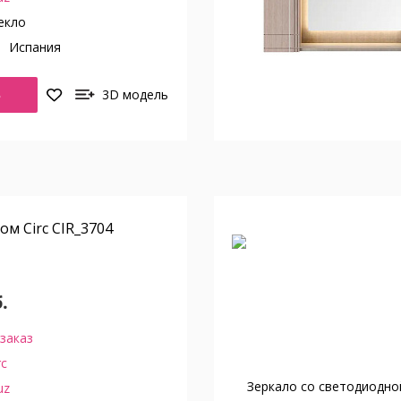
екло
о
Испания
Ь
3D модель
ом Circ CIR_3704
.
заказ
rc
uz