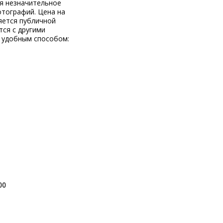
ся незначительное
отографий. Цена на
яется публичной
тся с другими
 удобным способом:
00