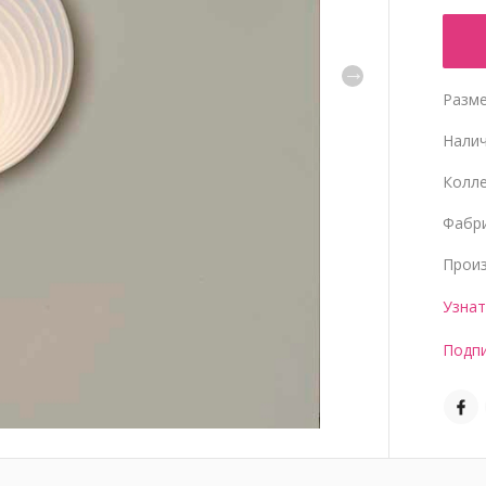
Разме
Нали
Колл
Фабр
Прои
Узнат
Подпи