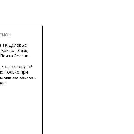
ЕГИОН
м ТК Деловые
 Байкал, Сдэк,
 Почта России.
е заказа другой
о только при
мовывоза заказа с
да.