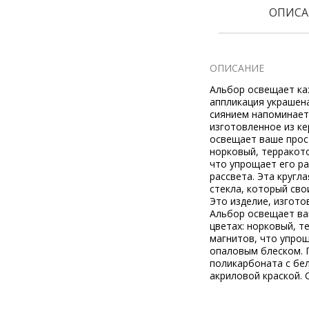
ОПИСА
ОПИСАНИЕ
Альбор освещает ка
аппликация украшен
сиянием напоминает 
изготовленное из ке
освещает ваше прост
норковый, терракото
что упрощает его р
рассвета. Эта круг
стекла, который сво
Это изделие, изгото
Альбор освещает ва
цветах: норковый, т
магнитов, что упрощ
опаловым блеском. П
поликарбоната с бе
акриловой краской. 