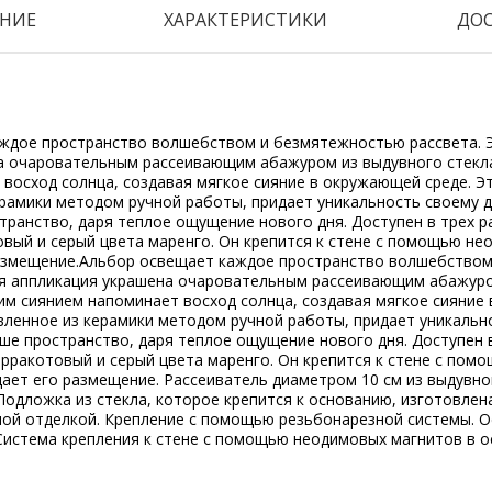
НИЕ
ХАРАКТЕРИСТИКИ
ДО
ждое пространство волшебством и безмятежностью рассвета. Э
а очаровательным рассеивающим абажуром из выдувного стекл
восход солнца, создавая мягкое сияние в окружающей среде. Эт
рамики методом ручной работы, придает уникальность своему д
ранство, даря теплое ощущение нового дня. Доступен в трех р
вый и серый цвета маренго. Он крепится к стене с помощью не
азмещение.Альбор освещает каждое пространство волшебство
лая аппликация украшена очаровательным рассеивающим абажур
им сиянием напоминает восход солнца, создавая мягкое сияние
вленное из керамики методом ручной работы, придает уникально
ше пространство, даря теплое ощущение нового дня. Доступен 
ерракотовый и серый цвета маренго. Он крепится к стене с по
ает его размещение. Рассеиватель диаметром 10 см из выдувно
одложка из стекла, которое крепится к основанию, изготовлен
лой отделкой. Крепление с помощью резьбонарезной системы. О
Система крепления к стене с помощью неодимовых магнитов в о