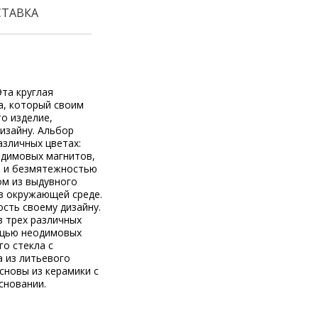
СТАВКА
та круглая
а, который своим
о изделие,
изайну. Альбор
азличных цветах:
одимовых магнитов,
м и безмятежностью
ом из выдувного
 в окружающей среде.
сть своему дизайну.
в трех различных
мощью неодимовых
го стекла с
а из литьевого
сновы из керамики с
сновании.