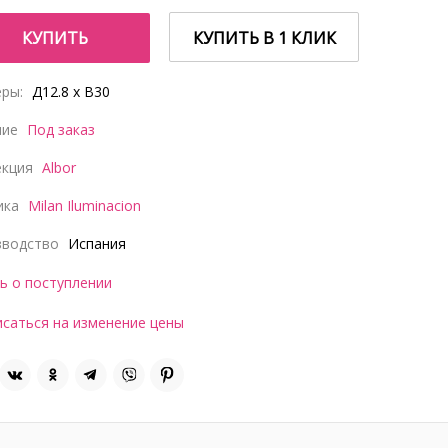
КУПИТЬ
КУПИТЬ В 1 КЛИК
ры:
Д12.8 x В30
чие
Под заказ
екция
Albor
ика
Milan Iluminacion
зводство
Испания
ь о поступлении
саться на изменение цены