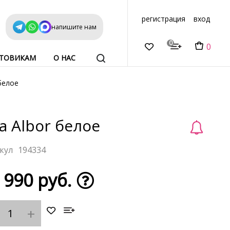
регистрация
вход
напишите нам
0
0
ТОВИКАМ
О НАС
белое
а Albor белое
194334
 990 руб.