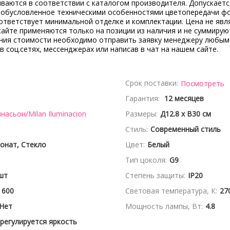
ываются в соответствии с каталогом производителя. Допускает
, обусловленное техническими особенностями цветопередачи ф
ответствует минимальной отделке и комплектации. Цена не явл
сайте применяются только на позиции из наличия и не суммирую
ения стоимости необходимо отправить заявку менеджеру любым
 в соц.сетях, мессенджерах или написав в чат на нашем сайте.
Срок поставки:
Посмотреть
Гарантия:
12 месяцев
асьон/Milan Iluminacion
Размеры:
Д12.8 x В30 см
Стиль:
Современный стиль
онат, Стекло
Цвет:
Белый
Тип цоколя:
G9
шт
Степень защиты:
IP20
600
Световая температура, К:
27
Нет
Мощность лампы, Вт:
4.8
 регулируется яркость