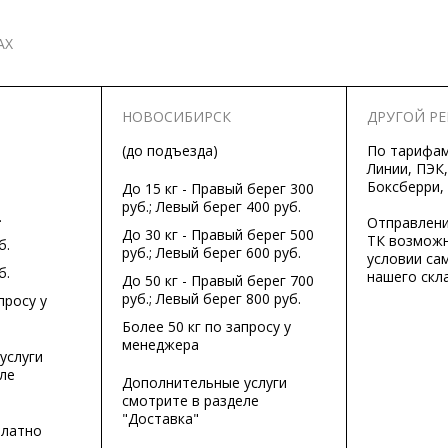
АХ
НОВОСИБИРСК
ДРУГОЙ Р
(до подъезда)
По тарифа
Линии, ПЭК,
Боксберри,
До 15 кг - Правый берег 300
руб.; Левый берег 400 руб.
.
Отправлени
До 30 кг - Правый берег 500
ТК возможн
б.
руб.; Левый берег 600 руб.
условии са
б.
нашего скла
До 50 кг - Правый берег 700
руб.; Левый берег 800 руб.
просу у
Более 50 кг по запросу у
менеджера
услуги
ле
Дополнительные услуги
смотрите в разделе
"Доставка"
платно