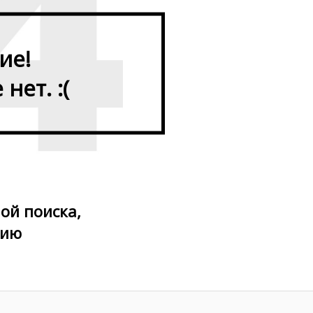
ие!
нет. :(
ой поиска,
цию