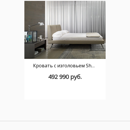
Кровать с изголовьем Shelby 164*228
492 990 руб.